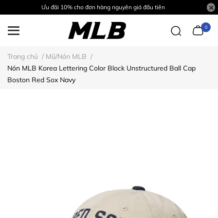
Ưu đãi 10% cho đơn hàng nguyên giá đầu tiên
0
Trang chủ
/
Mũ/Nón MLB
/
Nón MLB Korea Lettering Color Block Unstructured Ball Cap
Boston Red Sox Navy