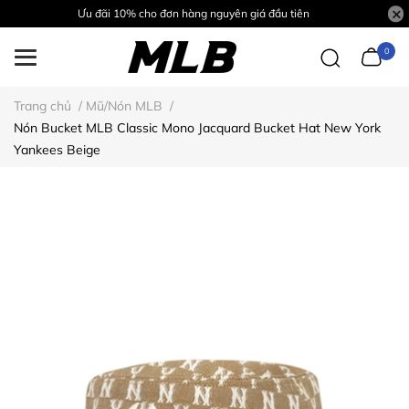
Ưu đãi 10% cho đơn hàng nguyên giá đầu tiên
0
Trang chủ
/
Mũ/Nón MLB
/
Nón Bucket MLB Classic Mono Jacquard Bucket Hat New York
Yankees Beige