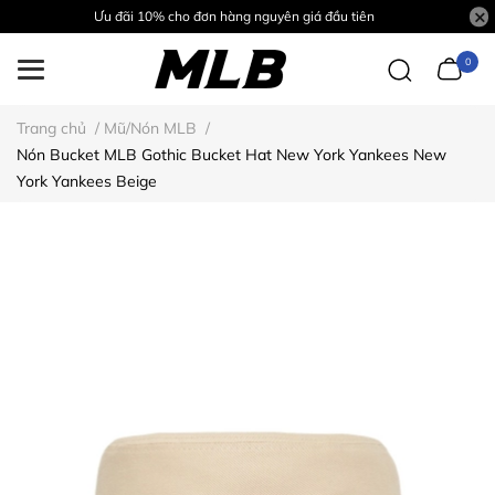
Ưu đãi 10% cho đơn hàng nguyên giá đầu tiên
0
Trang chủ
/
Mũ/Nón MLB
/
Nón Bucket MLB Gothic Bucket Hat New York Yankees New
York Yankees Beige