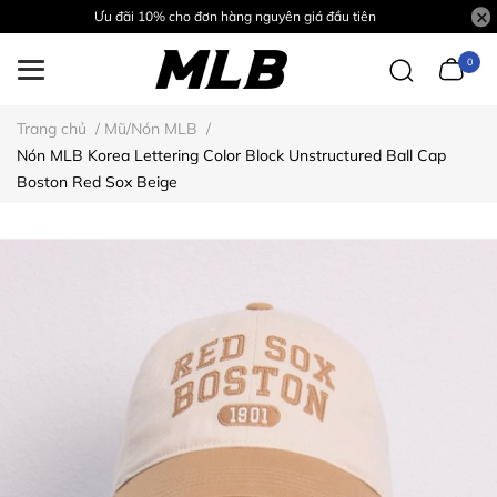
Ưu đãi 10% cho đơn hàng nguyên giá đầu tiên
0
Trang chủ
/
Mũ/Nón MLB
/
Nón MLB Korea Lettering Color Block Unstructured Ball Cap
Boston Red Sox Beige