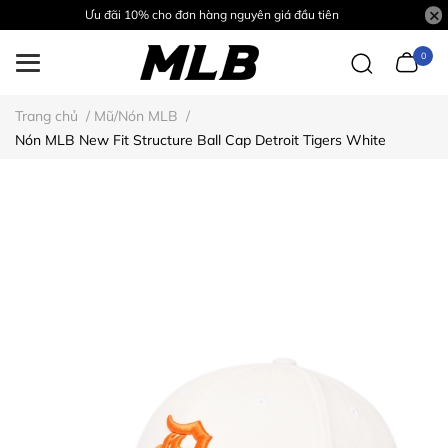
Ưu đãi 10% cho đơn hàng nguyên giá đầu tiên
0
Trang chủ
/
Mũ/Nón MLB
/
Nón MLB New Fit Structure Ball Cap Detroit Tigers White