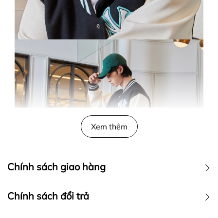
Xem thêm
Chính sách giao hàng
Chính sách đổi trả
I. GIAO HÀNG TIÊU CHUẨN