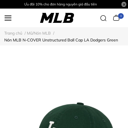
Ưu đãi 10% cho đơn hàng nguyên giá đầu tiên
0
Trang chủ
/
Mũ/Nón MLB
/
Nón MLB N-COVER Unstructured Ball Cap LA Dodgers Green