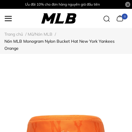
Ưu đãi 10% cho đơn hàng nguyên giá đầu tiên
0
Trang chủ
/
Mũ/Nón MLB
/
Nón MLB Monogram Nylon Bucket Hat New York Yankees
Orange