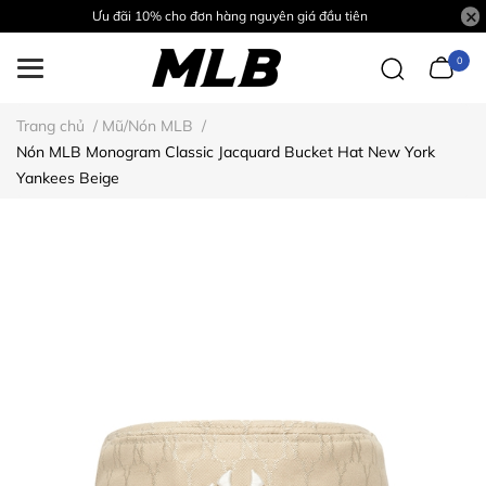
Ưu đãi 10% cho đơn hàng nguyên giá đầu tiên
0
Trang chủ
/
Mũ/Nón MLB
/
Nón MLB Monogram Classic Jacquard Bucket Hat New York
Yankees Beige