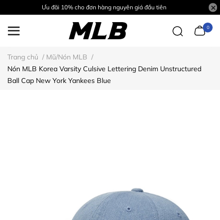
Ưu đãi 10% cho đơn hàng nguyên giá đầu tiên
0
Trang chủ
/
Mũ/Nón MLB
/
Nón MLB Korea Varsity Culsive Lettering Denim Unstructured
Ball Cap New York Yankees Blue