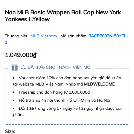
Nón MLB Basic Wappen Ball Cap New York
Yankees L.Yellow
Thương hiệu:
MLB Vietnam
Mã sản phẩm:
3ACP7802N-50YEL-
1
1.049.000₫
ƯU ĐÃI 10% CHO THÀNH VIÊN MỚI
Voucher giảm 10% cho đơn hàng nguyên giá đầu tiên
tại website MLB Việt Nam. Nhập mã
MLBWELCOME
Freeship cho đơn hàng từ 1.000.000đ
Hỗ trợ ship 4h nội thành Hồ Chí Minh và Hà Nội
Đổi
size
trong vòng 07 ngày kể từ ngày nhận được sản
phẩm
Size: