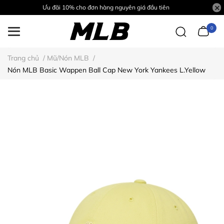
Ưu đãi 10% cho đơn hàng nguyên giá đầu tiên
0
Trang chủ
/
Mũ/Nón MLB
/
Nón MLB Basic Wappen Ball Cap New York Yankees L.Yellow