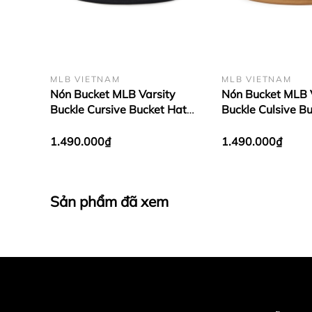
MLB VIETNAM
MLB VIETNAM
Nón Bucket MLB Varsity
Nón Bucket MLB 
Buckle Cursive Bucket Hat
Buckle Culsive B
New York Yankees Black
Boston Red Sox 
1.490.000₫
1.490.000₫
Sản phẩm đã xem