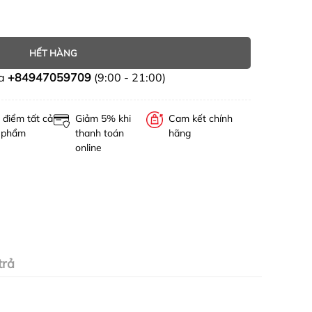
HẾT HÀNG
ua
+84947059709
(9:00 - 21:00)
 điểm tất cả
Giảm 5% khi
Cam kết chính
 phẩm
thanh toán
hãng
online
trả