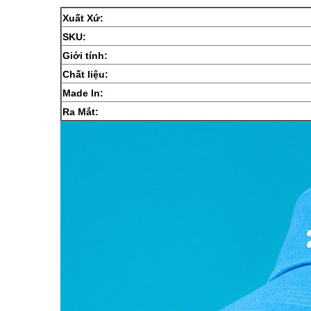
Xuất Xứ:
SKU:
Giới tính:
Chất liệu:
Made In:
Ra Mắt: