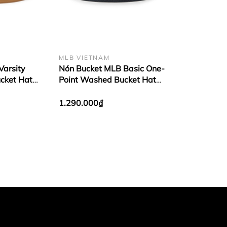
MLB VIETNAM
Varsity
Nón Bucket MLB Basic One-
ucket Hat
Point Washed Bucket Hat
Camel
New York Yankees Black
1.290.000₫