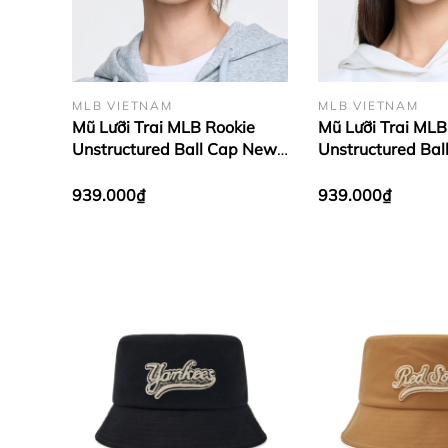
MLB VIETNAM
MLB VIETNAM
Mũ Lưỡi Trai MLB Rookie
Mũ Lưỡi Trai MLB
Unstructured Ball Cap New
Unstructured Ba
York Yankees Pink
York Yankees Yel
939.000₫
939.000₫