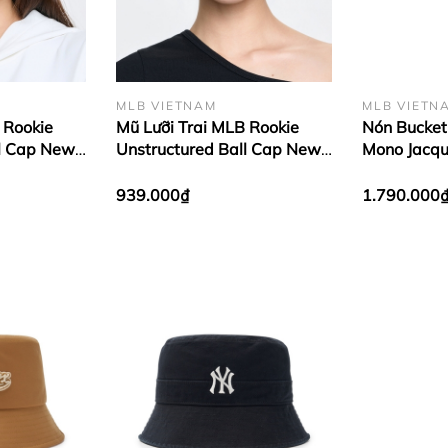
MLB VIETNAM
MLB VIETN
 Rookie
Mũ Lưỡi Trai MLB Rookie
Nón Bucket
ll Cap New
Unstructured Ball Cap New
Mono Jacqu
low
York Yankees Black
New York Y
939.000₫
1.790.000