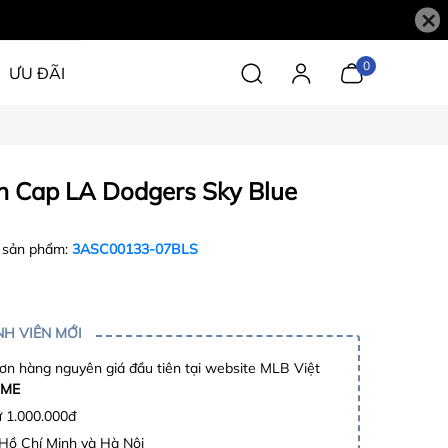
×
0
ƯU ĐÃI
n Cap LA Dodgers Sky Blue
 sản phẩm:
3ASC00133-07BLS
H VIÊN MỚI
n hàng nguyên giá đầu tiên tại website MLB Việt
ME
ừ 1.000.000đ
 Hồ Chí Minh và Hà Nội