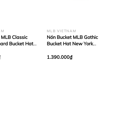
AM
MLB VIETNAM
 MLB Classic
Nón Bucket MLB Gothic
ard Bucket Hat
Bucket Hat New York
ankees Beige
Yankees New York Yankees
Beige
₫
1.390.000₫