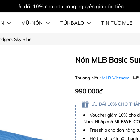
Ưu đãi 10% cho đơn hàng nguyên giá đầu tiên
ẦN
MŨ-NÓN
TÚI-BALO
TIN TỨC MLB
dgers Sky Blue
PHỤ KIỆN
Nón MLB Basic Su
Thương hiệu:
MLB Vietnam
Mã
990.000₫
ƯU ĐÃI 10% CHO THÀN
Voucher giảm 10% cho đơ
Nam. Nhập mã
MLBWELCO
Freeship cho đơn hàng t
Hỗ trợ ship 4h nội thành