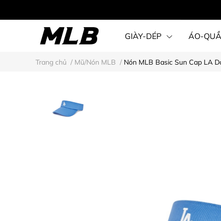
GIÀY-DÉP
ÁO-QU
Trang chủ
/
Mũ/Nón MLB
/
Nón MLB Basic Sun Cap LA Do
STEAL KARINA STYLE