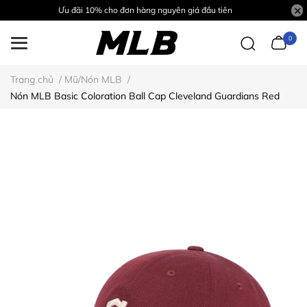
Ưu đãi 10% cho đơn hàng nguyên giá đầu tiên
0
Trang chủ
/
Mũ/Nón MLB
/
Nón MLB Basic Coloration Ball Cap Cleveland Guardians Red