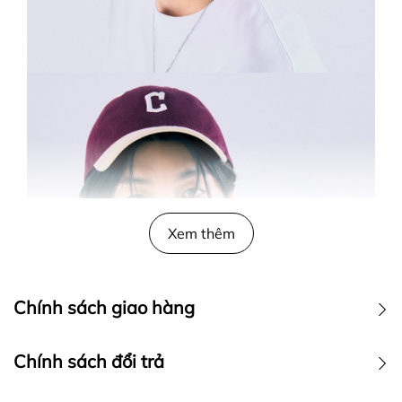
Xem thêm
Chính sách giao hàng
Chính sách đổi trả
I. GIAO HÀNG TIÊU CHUẨN