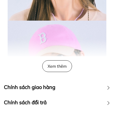
Xem thêm
Chính sách giao hàng
Chính sách đổi trả
I. GIAO HÀNG TIÊU CHUẨN