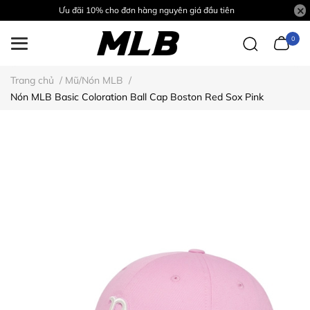
Ưu đãi 10% cho đơn hàng nguyên giá đầu tiên
0
Trang chủ
/
Mũ/Nón MLB
/
Nón MLB Basic Coloration Ball Cap Boston Red Sox Pink