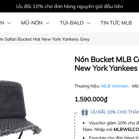
Ưu đãi 10% cho đơn hàng nguyên giá đầu tiên
ẦN
MŨ-NÓN
TÚI-BALO
TIN TỨC MLB
m Safari Bucket Hat New York Yankees Grey
PHỤ KIỆN
Nón Bucket MLB Co
New York Yankees
Thương hiệu:
MLB Vietnam
Mã
1.590.000₫
ƯU ĐÃI 10% CHO THÀN
Voucher giảm 10% cho đơ
Nam. Nhập mã
MLBWELCO
Freeship cho đơn hàng t