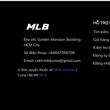
HỖ TRỢ
Tìm kiếm
Địa chỉ:
Golden Mansion Building -
Giỏ hàng
HCM City
Kiểm tra 
Số điện thoại:
+84947059709
Đăng ký t
Email:
cskh.mlbkorea@gmail.com
Đăng nhậ
© Bản quyền thuộc về
MLB Vietnam
|
Cung cấp bởi
MLB