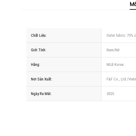
Mô
Chất Liệu:
Outer fabric: 75% c
Giới Tính:
Nam/Nữ.
Hãng:
MLB Korea.
Nơi Sản Xuất:
F&F Co., Ltd./Viet
Ngày Ra Mắt:
2025.