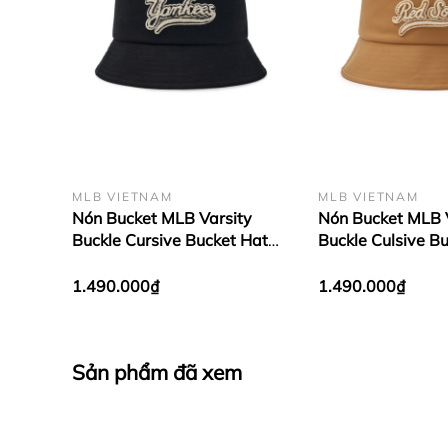
MLB VIETNAM
MLB VIETNAM
Nón Bucket MLB Varsity
Nón Bucket MLB 
Buckle Cursive Bucket Hat
Buckle Culsive B
New York Yankees Black
Boston Red Sox 
1.490.000₫
1.490.000₫
Sản phẩm đã xem