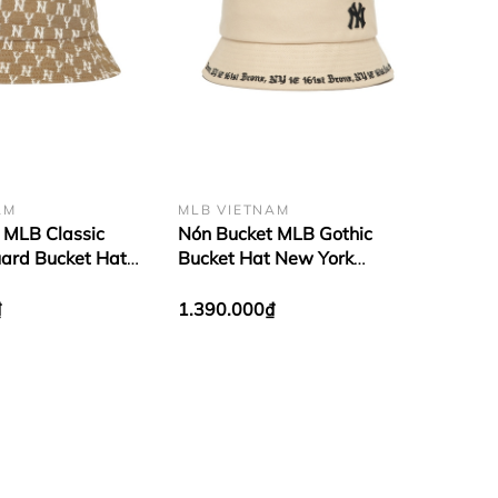
AM
MLB VIETNAM
 MLB Classic
Nón Bucket MLB Gothic
ard Bucket Hat
Bucket Hat New York
ankees Beige
Yankees New York Yankees
Beige
₫
1.390.000₫