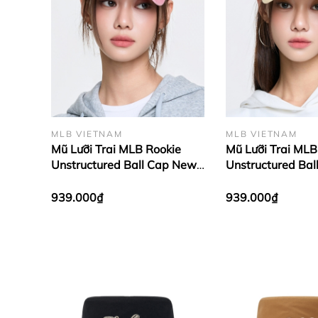
MLB VIETNAM
MLB VIETNAM
Mũ Lưỡi Trai MLB Rookie
Mũ Lưỡi Trai MLB
Unstructured Ball Cap New
Unstructured Ba
York Yankees Pink
York Yankees Yel
939.000₫
939.000₫