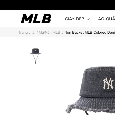
GIÀY-DÉP
ÁO-QU
Trang chủ
/
Mũ/Nón MLB
/
Nón Bucket MLB Colored Deni
STEAL KARINA STYLE