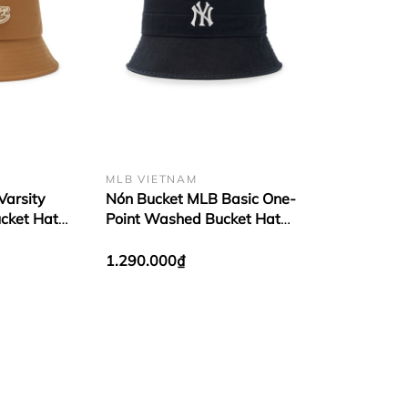
MLB VIETNAM
Varsity
Nón Bucket MLB Basic One-
ucket Hat
Point Washed Bucket Hat
Camel
New York Yankees Black
1.290.000₫