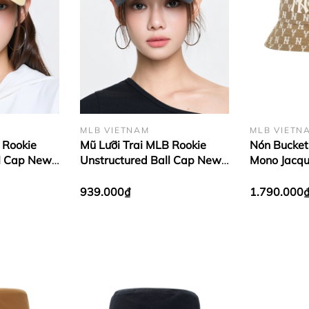
MLB VIETNAM
MLB VIETN
 Rookie
Mũ Lưỡi Trai MLB Rookie
Nón Bucket
ll Cap New
Unstructured Ball Cap New
Mono Jacqu
low
York Yankees Black
New York Y
939.000₫
1.790.000