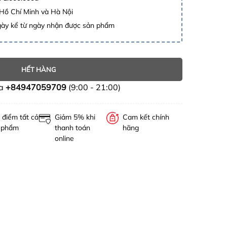
 Hồ Chí Minh và Hà Nội
gày kể từ ngày nhận được sản phẩm
HẾT HÀNG
ua
+84947059709
(9:00 - 21:00)
 điểm tất cả
Giảm 5% khi
Cam kết chính
 phẩm
thanh toán
hãng
online