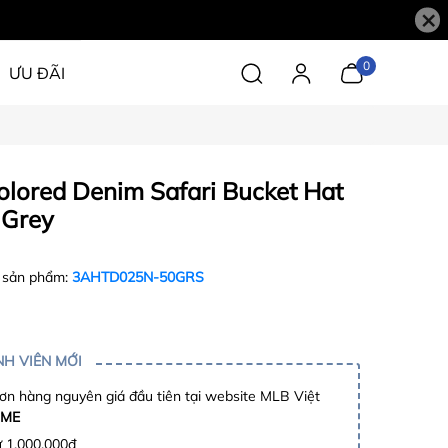
×
0
ƯU ĐÃI
lored Denim Safari Bucket Hat
 Grey
 sản phẩm:
3AHTD025N-50GRS
H VIÊN MỚI
n hàng nguyên giá đầu tiên tại website MLB Việt
ME
ừ 1.000.000đ