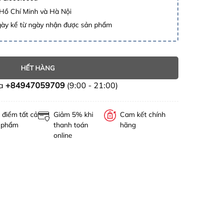
 Hồ Chí Minh và Hà Nội
gày kể từ ngày nhận được sản phẩm
HẾT HÀNG
ua
+84947059709
(9:00 - 21:00)
 điểm tất cả
Giảm 5% khi
Cam kết chính
 phẩm
thanh toán
hãng
online