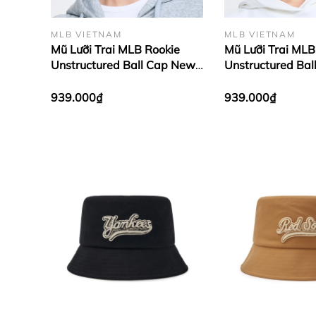
MLB VIETNAM
MLB VIETNAM
Mũ Lưỡi Trai MLB Rookie
Mũ Lưỡi Trai MLB
Unstructured Ball Cap New
Unstructured Ba
York Yankees Pink
York Yankees Yel
939.000₫
939.000₫