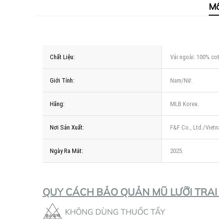
Mô
Chất Liệu:
Vải ngoài: 100% cot
Giới Tính:
Nam/Nữ.
Hãng:
MLB Korea.
Nơi Sản Xuất:
F&F Co., Ltd./Viet
Ngày Ra Mắt:
2025.
QUY CÁCH BẢO QUẢN MŨ LƯỠI TRAI
KHÔNG DÙNG THUỐC TẨY