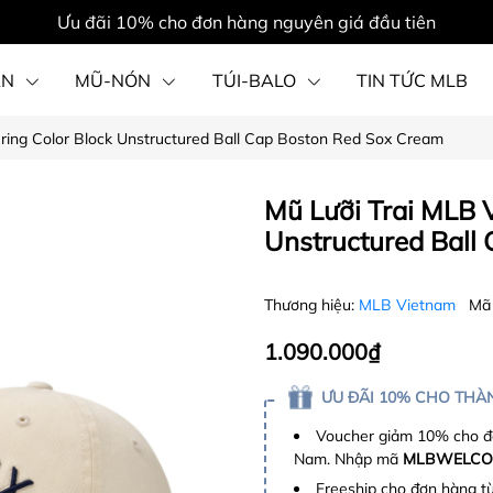
Ưu đãi 10% cho đơn hàng nguyên giá đầu tiên
ẦN
MŨ-NÓN
TÚI-BALO
TIN TỨC MLB
ering Color Block Unstructured Ball Cap Boston Red Sox Cream
PHỤ KIỆN
Mũ Lưỡi Trai MLB V
Unstructured Ball
Thương hiệu:
MLB Vietnam
Mã
1.090.000₫
ƯU ĐÃI 10% CHO THÀN
Voucher giảm 10% cho đơ
Nam. Nhập mã
MLBWELCO
Freeship cho đơn hàng t