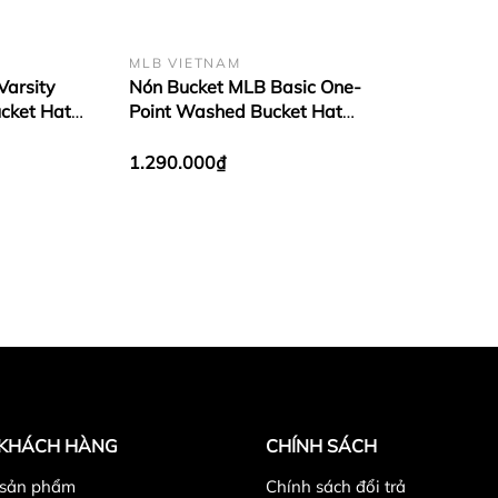
MLB VIETNAM
Varsity
Nón Bucket MLB Basic One-
ucket Hat
Point Washed Bucket Hat
Camel
New York Yankees Black
1.290.000₫
 KHÁCH HÀNG
CHÍNH SÁCH
 sản phẩm
Chính sách đổi trả