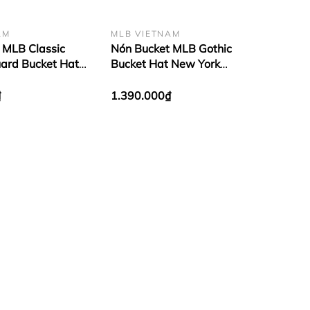
AM
MLB VIETNAM
 MLB Classic
Nón Bucket MLB Gothic
ard Bucket Hat
Bucket Hat New York
ankees Beige
Yankees New York Yankees
Beige
₫
1.390.000₫