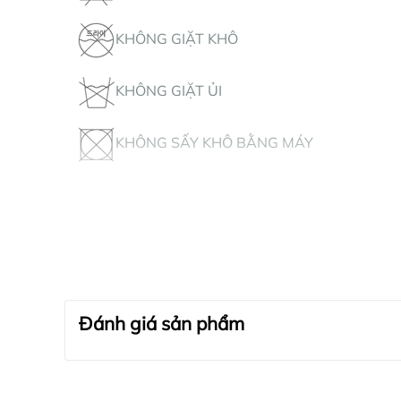
KHÔNG GIẶT KHÔ
KHÔNG GIẶT ỦI
KHÔNG SẤY KHÔ BẰNG MÁY
Đánh giá sản phẩm