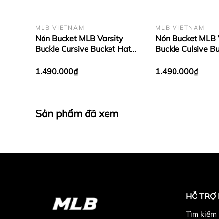
MLB VIETNAM
MLB VIETNAM
Nón Bucket MLB Varsity
Nón Bucket MLB 
Buckle Cursive Bucket Hat
Buckle Culsive B
New York Yankees Black
Boston Red Sox 
1.490.000₫
1.490.000₫
Sản phẩm đã xem
HỖ TRỢ
Tìm kiếm