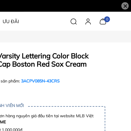
×
0
ƯU ĐÃI
arsity Lettering Color Block
 Cap Boston Red Sox Cream
 sản phẩm:
3ACPV085N-43CRS
H VIÊN MỚI
n hàng nguyên giá đầu tiên tại website MLB Việt
ME
ừ 1.000.000đ