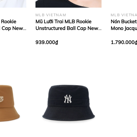
MLB VIETNAM
MLB VIETN
 Rookie
Mũ Lưỡi Trai MLB Rookie
Nón Bucket
ll Cap New
Unstructured Ball Cap New
Mono Jacqu
low
York Yankees Black
New York Y
939.000₫
1.790.000