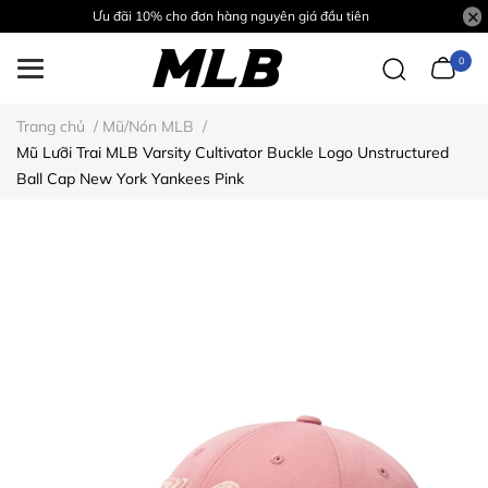
Ưu đãi 10% cho đơn hàng nguyên giá đầu tiên
0
Trang chủ
/
Mũ/Nón MLB
/
Mũ Lưỡi Trai MLB Varsity Cultivator Buckle Logo Unstructured
Ball Cap New York Yankees Pink