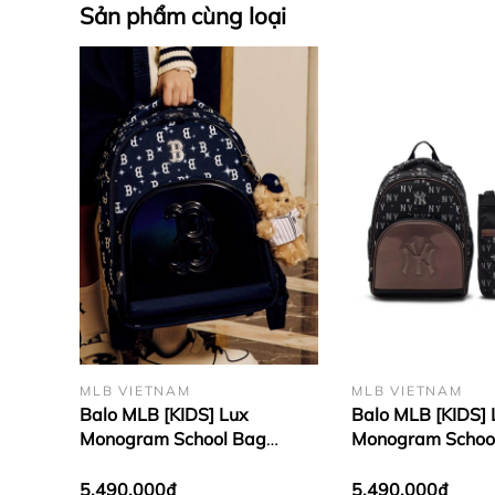
Sản phẩm cùng loại
Được phủ lên mình lớp màu trắng nền chủ đạo, là một 
balo này vẫn có thể dễ dàng nổi bật lên vẻ đẹp trẻ trun
đã được dời về phía góc của balo kèm với họa tiết mũi t
nó mang lại.
MLB VIETNAM
MLB VIETNAM
Balo MLB [KIDS] Lux
Balo MLB [KIDS] 
Monogram School Bag
Monogram Schoo
Boston Red Sox Navy
York Yankees Bla
5.490.000₫
5.490.000₫