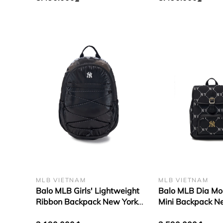
MLB VIETNAM
MLB VIETNAM
Balo MLB Girls' Lightweight
Balo MLB Dia M
Ribbon Backpack New York
Mini Backpack N
Yankees Black
Yankees Black