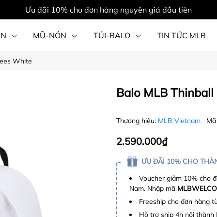
Ưu đãi 10% cho đơn hàng nguyên giá đầu tiên
ẦN
MŨ-NÓN
TÚI-BALO
TIN TỨC MLB
kees White
PHỤ KIỆN
Balo MLB Thinball
Thương hiệu:
MLB Vietnam
Mã
2.590.000₫
ƯU ĐÃI 10% CHO THÀN
Voucher giảm 10% cho đơ
Nam. Nhập mã
MLBWELCO
Freeship cho đơn hàng t
Hỗ trợ ship 4h nội thành