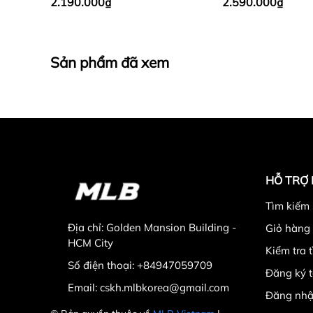
2.190.000₫
2.590.000₫
Sản phẩm đã xem
HỖ TRỢ
Tìm kiếm
Địa chỉ:
Golden Mansion Building -
Giỏ hàng
HCM City
Kiểm tra 
Số điện thoại:
+84947059709
Đăng ký t
Email:
cskh.mlbkorea@gmail.com
Đăng nhậ