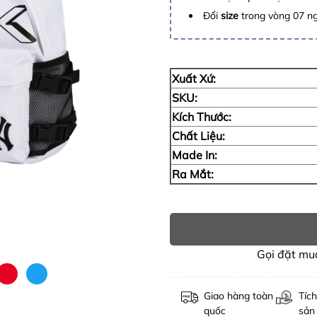
Đổi
size
trong vòng 07 n
Xuất Xứ:
SKU:
Kích Thước:
Chất Liệu:
Made In:
Ra Mắt:
Gọi đặt m
Giao hàng toàn
Tích
quốc
sản