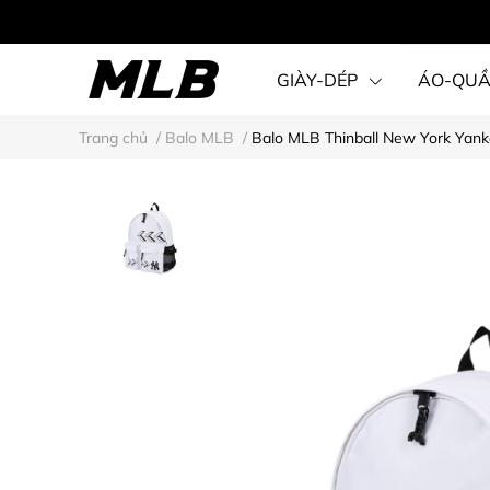
GIÀY-DÉP
ÁO-QU
Trang chủ
/
Balo MLB
/
Balo MLB Thinball New York Yan
STEAL KARINA STYLE