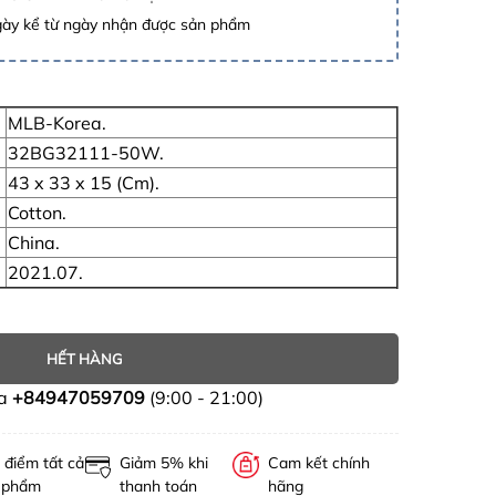
gày kể từ ngày nhận được sản phẩm
MLB-Korea.
32BG32111-50W.
43 x 33 x 15 (Cm).
Cotton.
China.
2021.07.
HẾT HÀNG
ua
+84947059709
(9:00 - 21:00)
 điểm tất cả
Giảm 5% khi
Cam kết chính
 phẩm
thanh toán
hãng