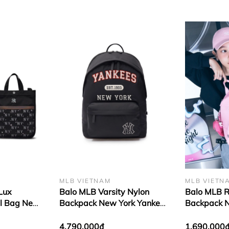
trong những gam màu đơn giản và dễ phối đồ nhất trong thời trang, 
g, tươi mới và đầy sự năng động. Điểm nhấn chính với logo
NY
thay vì
ên Thinball đặc trưng của
MLB
, sự nổi bật đôi khi không đến từ những 
MLB VIETNAM
MLB VIETN
Lux
Balo MLB Varsity Nylon
Balo MLB R
l Bag New
Backpack New York Yankees
Backpack N
ck
Balo
Pink
4.790.000₫
1.690.000