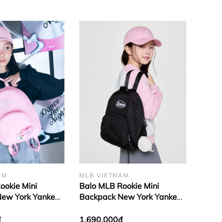
dù bạn muốn phối cùng kiểu đồ với gam màu nào thì mẫu
 được đặt ở chính giữa thân sản phẩm như thường lệ, nay
họa tiết phức tạp mà lại đến từ chính thiết kế giản đơn mà
AM
MLB VIETNAM
ookie Mini
Balo MLB Rookie Mini
ew York Yankees
Backpack New York Yankees
Black
₫
1.690.000₫