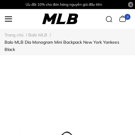
Ưu đãi 10% cho đơn hàng nguyên giá đầu tiên
0
Trang chủ
/
Balo MLB
/
Balo MLB Dia Monogram Mini Backpack New York Yankees
Black