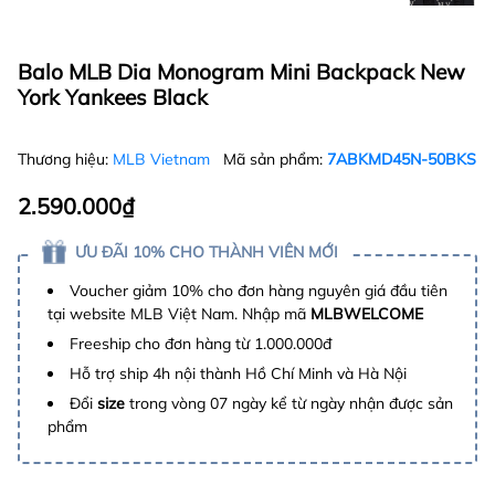
Balo MLB Dia Monogram Mini Backpack New
York Yankees Black
Thương hiệu:
MLB Vietnam
Mã sản phẩm:
7ABKMD45N-50BKS
2.590.000₫
ƯU ĐÃI 10% CHO THÀNH VIÊN MỚI
Voucher giảm 10% cho đơn hàng nguyên giá đầu tiên
tại website MLB Việt Nam. Nhập mã
MLBWELCOME
Freeship cho đơn hàng từ 1.000.000đ
Hỗ trợ ship 4h nội thành Hồ Chí Minh và Hà Nội
Đổi
size
trong vòng 07 ngày kể từ ngày nhận được sản
phẩm