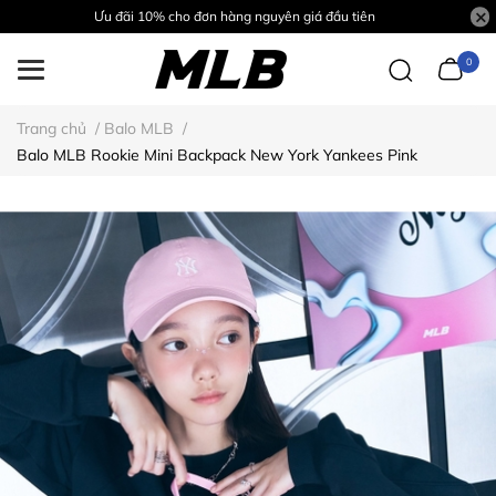
Ưu đãi 10% cho đơn hàng nguyên giá đầu tiên
0
Trang chủ
/
Balo MLB
/
Balo MLB Rookie Mini Backpack New York Yankees Pink