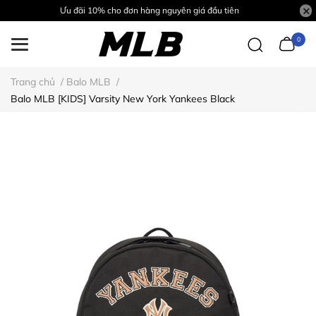
Ưu đãi 10% cho đơn hàng nguyên giá đầu tiên
0
Trang chủ
/
Balo MLB
/
Balo MLB [KIDS] Varsity New York Yankees Black