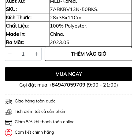
Xuất Xứ:
MLB-Korea.
SKU:
7ABKBV13N-50BKS.
Kích Thước:
28x38x11Cm.
Chất Liệu:
100% Polyester.
Made In:
China.
Ra Mắt:
2023.05.
THÊM VÀO GIỎ
MUA NGAY
Gọi đặt mua
+84947059709
(9:00 - 21:00)
Giao hàng toàn quốc
Tích điểm tất cả sản phẩm
Giảm 5% khi thanh toán online
Cam kết chính hãng