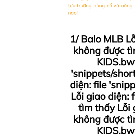
tựu trường bùng nổ và năng
nào!
1/ Balo MLB Lỗ
không được tìm
KIDS.bwt
'snippets/shor
diện: file 'sn
Lỗi giao diện:
tìm thấy Lỗi 
không được tìm
KIDS.bwt