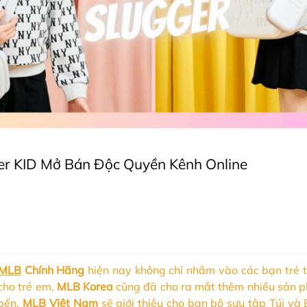
er KID Mở Bán Độc Quyền Kênh Online
 MLB
Chính Hãng
hiện nay không chỉ nhắm vào các bạn trẻ tr
 cho trẻ em,
MLB Korea
cũng đã cho ra mắt thêm nhiều sản p
 bến,
MLB Việt Nam
sẽ giới thiệu cho bạn bộ sưu tập Túi và