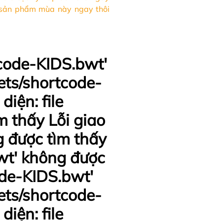
 sản phẩm mùa này ngay thôi
tcode-KIDS.bwt'
pets/shortcode-
iện: file
m thấy Lỗi giao
g được tìm thấy
bwt' không được
code-KIDS.bwt'
pets/shortcode-
iện: file