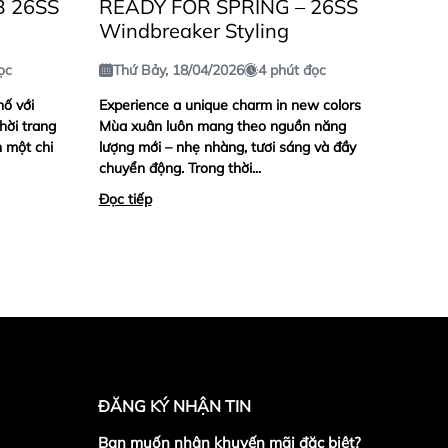
B 26SS
READY FOR SPRING – 26SS
Windbreaker Styling
ọc
Thứ Bảy, 18/04/2026
4 phút đọc
ố với
Experience a unique charm in new colors
hời trang
Mùa xuân luôn mang theo nguồn năng
h một chi
lượng mới – nhẹ nhàng, tươi sáng và đầy
chuyển động. Trong thời...
Đọc tiếp
ĐĂNG KÝ NHẬN TIN
Bạn muốn nhận khuyến mãi đặc biệt?