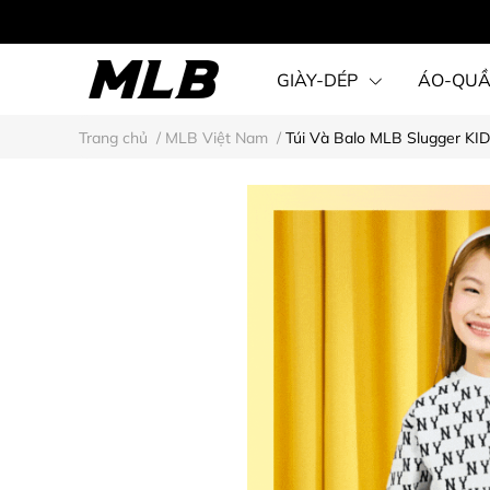
GIÀY-DÉP
ÁO-QU
Trang chủ
/
MLB Việt Nam
/
Túi Và Balo MLB Slugger KI
STEAL KARINA STYLE