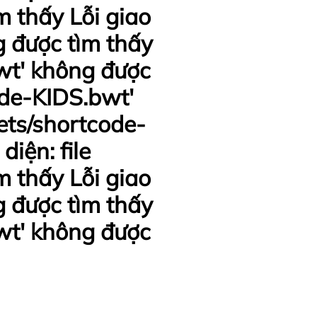
m thấy Lỗi giao
g được tìm thấy
bwt' không được
code-KIDS.bwt'
pets/shortcode-
iện: file
m thấy Lỗi giao
g được tìm thấy
bwt' không được