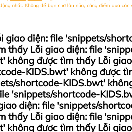
 động nhất. Không để bạn chờ lâu nữa, cùng điểm qua các
i giao diện: file 'snippets/shor
 thấy Lỗi giao diện: file 'snip
' không được tìm thấy Lỗi giao d
tcode-KIDS.bwt' không được tì
ippets/shortcode-KIDS.bwt' khôn
 file 'snippets/shortcode-KIDS.
giao diện: file 'snippets/short
 thấy Lỗi giao diện: file 'snip
' không được tìm thấy Lỗi giao d