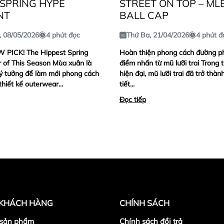
 SPRING HYPE
STREET ON TOP – ML
NT
BALL CAP
, 08/05/2026
4 phút đọc
Thứ Ba, 21/04/2026
4 phút đ
PICK! The Hippest Spring
Hoàn thiện phong cách đường ph
 of This Season Mùa xuân là
điểm nhấn từ mũ lưỡi trai Trong t
lý tưởng để làm mới phong cách
hiện đại, mũ lưỡi trai đã trở thàn
thiết kế outerwear...
tiết...
Đọc tiếp
 KHÁCH HÀNG
CHÍNH SÁCH
 sản phẩm
Chính sách đổi trả