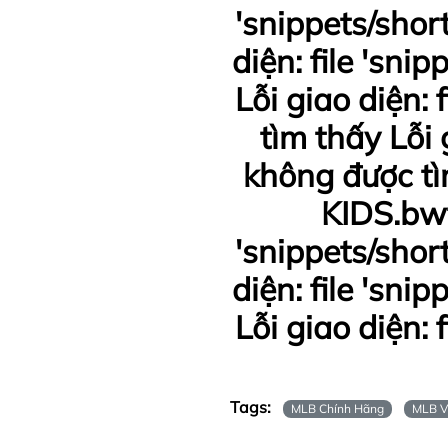
'snippets/shor
diện: file 'sn
Lỗi giao diện:
tìm thấy Lỗi 
không được tìm
KIDS.bwt
'snippets/shor
diện: file 'sn
Lỗi giao diện:
Tags:
MLB Chính Hãng
MLB V