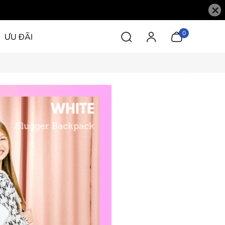
×
0
ƯU ĐÃI