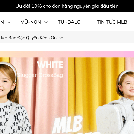
Ưu đãi 10% cho đơn hàng nguyên giá đầu tiên
ẦN
MŨ-NÓN
TÚI-BALO
TIN TỨC MLB
D Mở Bán Độc Quyền Kênh Online
PHỤ KIỆN