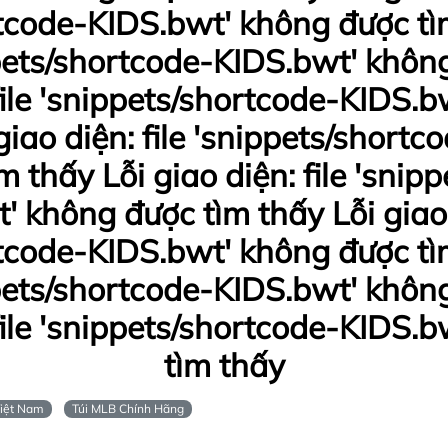
tcode-KIDS.bwt' không được tì
ippets/shortcode-KIDS.bwt' khôn
 file 'snippets/shortcode-KIDS.
giao diện: file 'snippets/short
 thấy Lỗi giao diện: file 'snip
' không được tìm thấy Lỗi giao d
tcode-KIDS.bwt' không được tì
ippets/shortcode-KIDS.bwt' khôn
 file 'snippets/shortcode-KIDS.
tìm thấy
iệt Nam
Túi MLB Chính Hãng