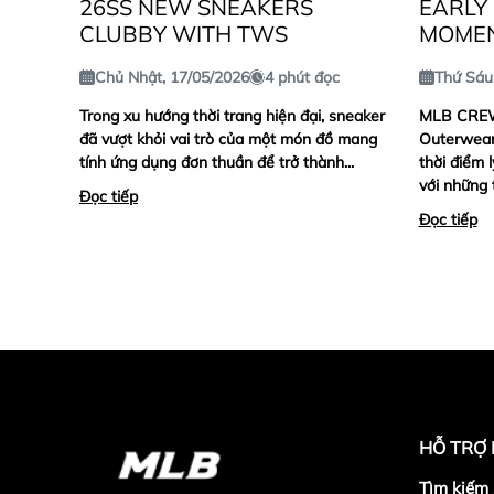
26SS NEW SNEAKERS
EARLY
CLUBBY WITH TWS
MOME
Chủ Nhật, 17/05/2026
4 phút đọc
Thứ Sáu
Trong xu hướng thời trang hiện đại, sneaker
MLB CREW 
đã vượt khỏi vai trò của một món đồ mang
Outerwear
tính ứng dụng đơn thuần để trở thành...
thời điểm 
với những 
Đọc tiếp
Đọc tiếp
HỖ TRỢ
Tìm kiếm