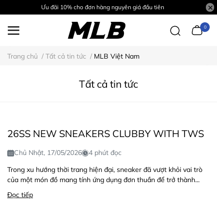
Ưu đãi 10% cho đơn hàng nguyên giá đầu tiên
0
Trang chủ
/
Tất cả tin tức
/
MLB Việt Nam
Tất cả tin tức
26SS NEW SNEAKERS CLUBBY WITH TWS
Chủ Nhật, 17/05/2026
4 phút đọc
Trong xu hướng thời trang hiện đại, sneaker đã vượt khỏi vai trò
của một món đồ mang tính ứng dụng đơn thuần để trở thành...
Đọc tiếp