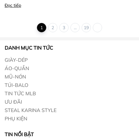
Đọc tiếp
1
2
3
...
19
DANH MỤC TIN TỨC
GIÀY-DÉP
ÁO-QUẦN
MŨ-NÓN
TÚI-BALO
TIN TỨC MLB
ƯU ĐÃI
STEAL KARINA STYLE
PHỤ KIỆN
TIN NỔI BẬT