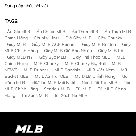
Đang cập nhật bài viết
TAGS
Áo Gió MLB
Áo Khoác MLB
Áo Thun MLB
Áo Thun MLB
Chính Hãng
Chunky Liner
Giá Giày MLB
Giày Chunky
Giày MLB
Giày MLB ACE Runner
Giày MLB Boston
Giày
MLB Chính Hãng
Giày MLB Giá Bao Nhiêu
Giày MLB LA
Giày MLB NY
Giày Sục MLB
Giày Thể Thao MLB
MLB
Chính Hãng
MLB Chunky
MLB Chunky Big Ball
MLB
NEWS
MLB Runner
MLB Sandals
MLB Việt Nam
Mũ
Bucket MLB
Mũ Lưỡi Trai MLB
Mũ MLB Chính Hãng
Mũ
Vành MLB
Mũ/Nón MLB Mới Nhất
Nón Lưỡi Trai MLB
Nón
MLB Chính Hãng
Sandals MLB
Túi MLB
Túi MLB Chính
Hãng
Túi Xách MLB
Túi Xách Nữ MLB