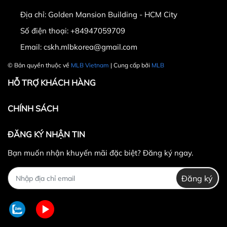
Địa chỉ:
Golden Mansion Building - HCM City
Số điện thoại:
+84947059709
Email:
cskh.mlbkorea@gmail.com
© Bản quyền thuộc về
MLB Vietnam
| Cung cấp bởi
MLB
HỖ TRỢ KHÁCH HÀNG
CHÍNH SÁCH
ĐĂNG KÝ NHẬN TIN
Bạn muốn nhận khuyến mãi đặc biệt? Đăng ký ngay.
Đăng ký