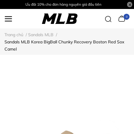
Ưu đãi 10% cho đơn hàng nguyên giá đầu tiên
0
Trang chủ
/
Sandals MLB
/
Sandals MLB Korea BigBall Chunky Recovery Boston Red Sox
Camel