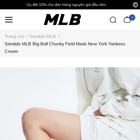
Ưu đãi 10% cho đơn hàng nguyên giá đầu tiên
0
Trang chủ
/
Sandals MLB
/
Sandals MLB Big Ball Chunky Field Mask New York Yankees
Cream