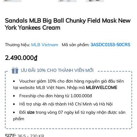
Sandals MLB Big Ball Chunky Field Mask New
York Yankees Cream
Thương hiệu:
MLB Vietnam
Mã sản phẩm:
3ASDC0153-50CRS
2.490.000₫
ƯU ĐÃI 10% CHO THÀNH VIÊN MỚI
Voucher giảm 10% cho đơn hàng nguyên giá đầu tiên
tại website MLB Việt Nam. Nhập mã
MLBWELCOME
Freeship cho đơn hàng từ 1.000.000đ
Hỗ trợ ship 4h nội thành Hồ Chí Minh và Hà Nội
Đổi
size
trong vòng 07 ngày kể từ ngày nhận được sản
phẩm
SIZE:
36.5 - 230 KR