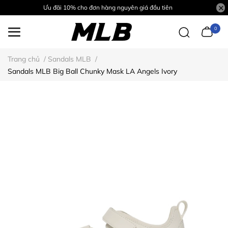
Ưu đãi 10% cho đơn hàng nguyên giá đầu tiên
0
Trang chủ
/
Sandals MLB
/
Sandals MLB Big Ball Chunky Mask LA Angels Ivory