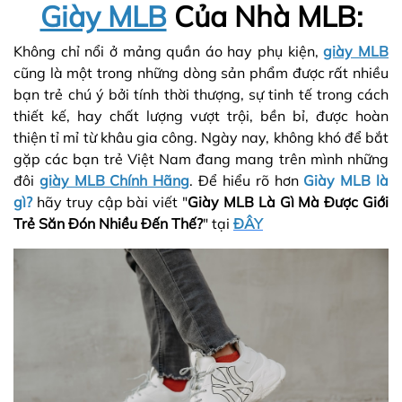
Giày MLB
Của Nhà MLB:
Không chỉ nổi ở mảng quần áo hay phụ kiện,
giày MLB
cũng là một trong những dòng sản phẩm được rất nhiều
bạn trẻ chú ý bởi tính thời thượng, sự tinh tế trong cách
thiết kế, hay chất lượng vượt trội, bền bỉ, được hoàn
thiện tỉ mỉ từ khâu gia công. Ngày nay, không khó để bắt
gặp các bạn trẻ Việt Nam đang mang trên mình những
đôi
giày MLB Chính Hãng
. Để hiểu rõ hơn
Giày MLB là
gì?
hãy truy cập bài viết "
Giày MLB Là Gì Mà Được Giới
Trẻ Săn Đón Nhiều Đến Thế?
" tại
ĐÂY