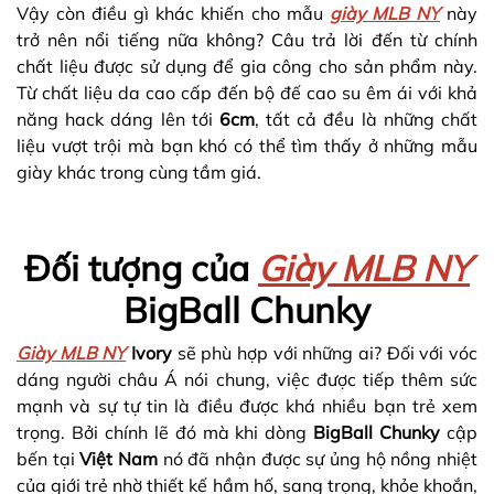
Vậy còn điều gì khác khiến cho mẫu
giày MLB NY
này
trở nên nổi tiếng nữa không? Câu trả lời đến từ chính
chất liệu được sử dụng để gia công cho sản phẩm này.
Từ chất liệu da cao cấp đến bộ đế cao su êm ái với khả
năng hack dáng lên tới
6cm
, tất cả đều là những chất
liệu vượt trội mà bạn khó có thể tìm thấy ở những mẫu
giày khác trong cùng tầm giá.
Đối tượng của
Giày MLB NY
BigBall Chunky
Giày MLB NY
Ivory
sẽ phù hợp với những ai? Đối với vóc
dáng người châu Á nói chung, việc được tiếp thêm sức
mạnh và sự tự tin là điều được khá nhiều bạn trẻ xem
trọng. Bởi chính lẽ đó mà khi dòng
BigBall Chunky
cập
bến tại
Việt Nam
nó đã nhận được sự ủng hộ nồng nhiệt
của giới trẻ nhờ thiết kế hầm hố, sang trọng, khỏe khoắn,