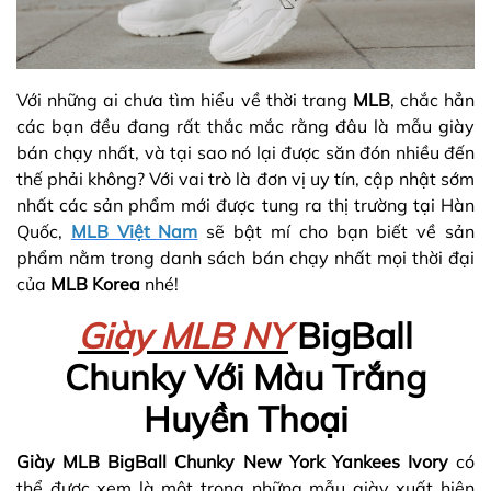
Với những ai chưa tìm hiểu về thời trang
MLB
, chắc hẳn
các bạn đều đang rất thắc mắc rằng đâu là mẫu giày
bán chạy nhất, và tại sao nó lại được săn đón nhiều đến
thế phải không? Với vai trò là đơn vị uy tín, cập nhật sớm
nhất các sản phẩm mới được tung ra thị trường tại Hàn
Quốc,
MLB Việt Nam
sẽ bật mí cho bạn biết về sản
phẩm nằm trong danh sách bán chạy nhất mọi thời đại
của
MLB Korea
nhé!
Giày MLB NY
BigBall
Chunky Với Màu Trắng
Huyền Thoại
Giày MLB BigBall Chunky New York Yankees Ivory
có
thể được xem là một trong những mẫu giày xuất hiện