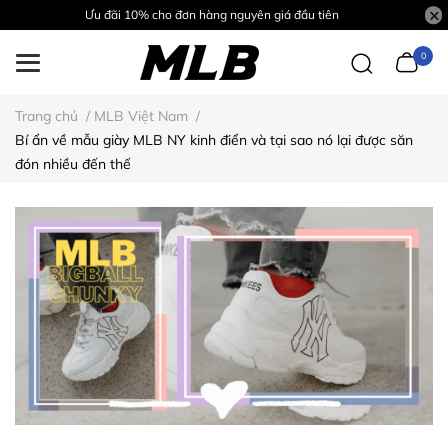
Ưu đãi 10% cho đơn hàng nguyên giá đầu tiên
0
Trang chủ
/
MLB Việt Nam
/
Bí ẩn về mẫu giày MLB NY kinh điển và tại sao nó lại được săn
đón nhiều đến thế