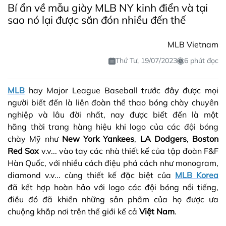
Bí ẩn về mẫu giày MLB NY kinh điển và tại
sao nó lại được săn đón nhiều đến thế
MLB Vietnam
Thứ Tư, 19/07/2023
6 phút đọc
MLB
hay Major League Baseball trước đây được mọi
người biết đến là liên đoàn thể thao bóng chày chuyên
nghiệp và lâu đời nhất, nay được biết đến là một
hãng thời trang hàng hiệu khi logo của các đội bóng
chày Mỹ như
New York Yankees
,
LA Dodgers
,
Boston
Red Sox
v.v... vào tay các nhà thiết kế của tập đoàn F&F
Hàn Quốc, với nhiều cách điệu phá cách như monogram,
diamond v.v... cùng thiết kế đặc biệt của
MLB Korea
đã kết hợp hoàn hảo với logo các đội bóng nổi tiếng,
điều đó đã khiến những sản phẩm của họ được ưa
chuộng khắp nơi trên thế giới kể cả
Việt Nam
.