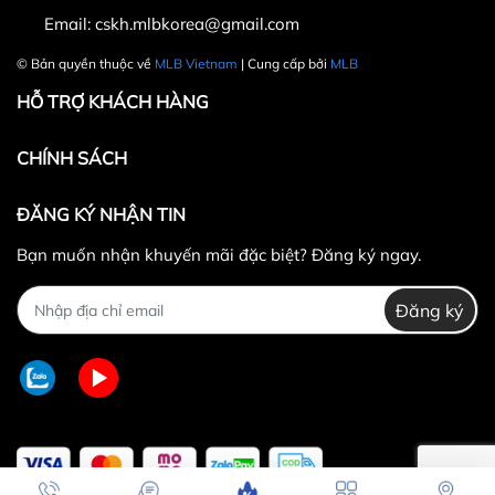
Email:
cskh.mlbkorea@gmail.com
© Bản quyền thuộc về
MLB Vietnam
| Cung cấp bởi
MLB
HỖ TRỢ KHÁCH HÀNG
CHÍNH SÁCH
ĐĂNG KÝ NHẬN TIN
Bạn muốn nhận khuyến mãi đặc biệt? Đăng ký ngay.
Đăng ký