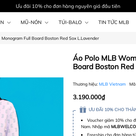
Ưu đãi 10% cho đơn hàng nguyên giá đầu tiên
ẦN
MŨ-NÓN
TÚI-BALO
TIN TỨC MLB
 Monogram Full Board Boston Red Sox L.Lavender
PHỤ KIỆN
Áo Polo MLB Wome
Board Boston Red 
Thương hiệu:
MLB Vietnam
Mã
3.190.000₫
ƯU ĐÃI 10% CHO THÀN
Voucher giảm 10% cho đơ
Nam. Nhập mã
MLBWELCO
Freeship cho đơn hàng t