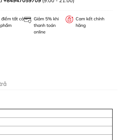
ua
+84947059709
(9:00 - 21:00)
 điểm tất cả
Giảm 5% khi
Cam kết chính
 phẩm
thanh toán
hãng
online
trả