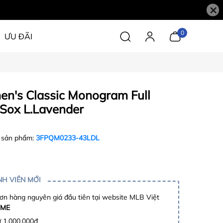
×
0
ƯU ĐÃI
n's Classic Monogram Full
Sox L.Lavender
 sản phẩm:
3FPQM0233-43LDL
H VIÊN MỚI
n hàng nguyên giá đầu tiên tại website MLB Việt
ME
ừ 1.000.000đ