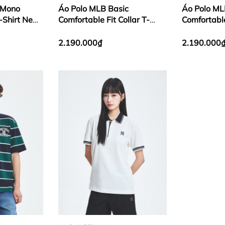
 Mono
Áo Polo MLB Basic
Áo Polo ML
T-Shirt New
Comfortable Fit Collar T-
Comfortable
ck
Shirt New York Yankees
Shirt New 
Ivory
Black
2.190.000₫
2.190.000