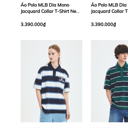
Áo Polo MLB Dia Mono
Áo Polo MLB Dia
Jacquard Collar T-Shirt New
Jacquard Collar 
York Yankees Ivory
York Yankees Bla
3.390.000₫
3.390.000₫