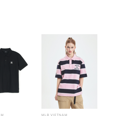
AM
MLB VIETNAM