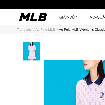
GIÀY-DÉP
ÁO-QU
Trang chủ
/
Áo Polo MLB
/
Áo Polo MLB Women's Classic
STEAL KARINA STYLE