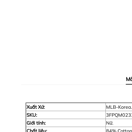
Mô
Xuất Xứ:
MLB-Korea
SKU:
3FPQM0233
Giới tính:
Nữ.
Chất liệu:
84% Cotton