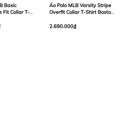
B Basic
Áo Polo MLB Varsity Stripe
 Fit Collar T-
Overfit Collar T-Shirt Boston
York Yankees
Red Sox Pink
₫
2.690.000₫