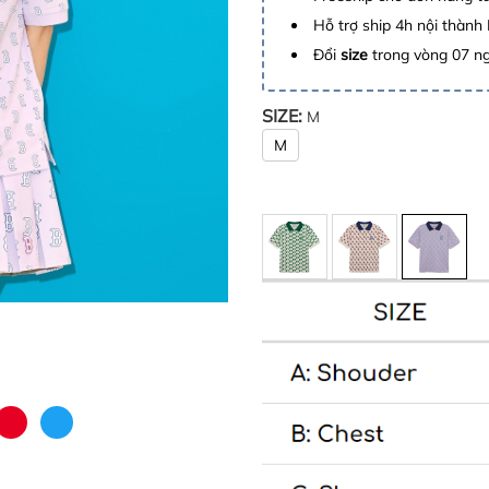
Hỗ trợ ship 4h nội thành
Đổi
size
trong vòng 07 n
SIZE:
M
M