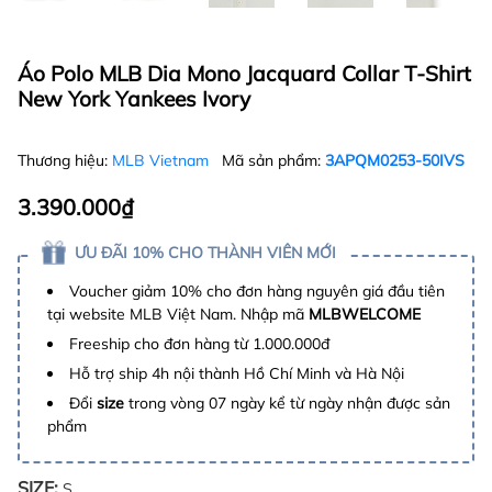
Áo Polo MLB Dia Mono Jacquard Collar T-Shirt
New York Yankees Ivory
Thương hiệu:
MLB Vietnam
Mã sản phẩm:
3APQM0253-50IVS
3.390.000₫
ƯU ĐÃI 10% CHO THÀNH VIÊN MỚI
Voucher giảm 10% cho đơn hàng nguyên giá đầu tiên
tại website MLB Việt Nam. Nhập mã
MLBWELCOME
Freeship cho đơn hàng từ 1.000.000đ
Hỗ trợ ship 4h nội thành Hồ Chí Minh và Hà Nội
Đổi
size
trong vòng 07 ngày kể từ ngày nhận được sản
phẩm
SIZE:
S