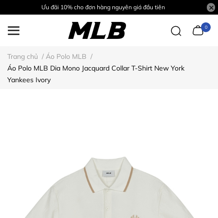
Ưu đãi 10% cho đơn hàng nguyên giá đầu tiên
0
Trang chủ
/
Áo Polo MLB
/
Áo Polo MLB Dia Mono Jacquard Collar T-Shirt New York
Yankees Ivory