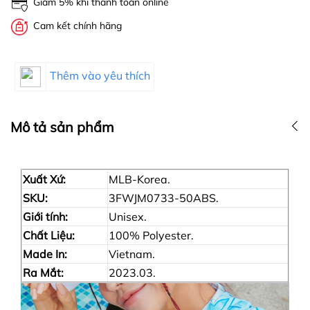
Giảm 5% khi thanh toán online
Cam kết chính hãng
Thêm vào yêu thích
Mô tả sản phẩm
Xuất Xứ:
MLB-Korea.
SKU:
3FWJM0733-50ABS.
Giới tính:
Unisex.
Chất Liệu:
100% Polyester.
Made In:
Vietnam.
Ra Mắt:
2023.03.