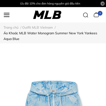
Ưu đãi 10% cho đơn hàng nguyên giá đầu tiên
0
Trang chủ
/
Outfit MLB Vietnam
/
Áo Khoác MLB Water Monogram Summer New York Yankees
Aqua Blue