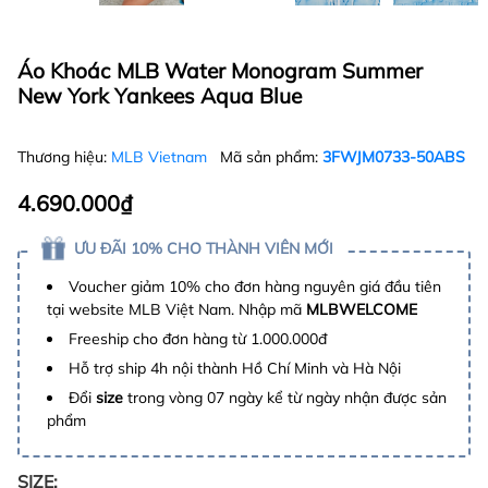
Áo Khoác MLB Water Monogram Summer
New York Yankees Aqua Blue
Thương hiệu:
MLB Vietnam
Mã sản phẩm:
3FWJM0733-50ABS
4.690.000₫
ƯU ĐÃI 10% CHO THÀNH VIÊN MỚI
Voucher giảm 10% cho đơn hàng nguyên giá đầu tiên
tại website MLB Việt Nam. Nhập mã
MLBWELCOME
Freeship cho đơn hàng từ 1.000.000đ
Hỗ trợ ship 4h nội thành Hồ Chí Minh và Hà Nội
Đổi
size
trong vòng 07 ngày kể từ ngày nhận được sản
phẩm
SIZE: