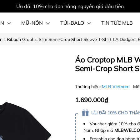
Ưu đãi 10% cho đơn hàng nguyên giá đầu tiên
ẦN
MŨ-NÓN
TÚI-BALO
TIN TỨC MLB
 Ribbon Graphic Slim Semi-Crop Short Sleeve T-Shirt LA Dodgers B
PHỤ KIỆN
Áo Croptop MLB W
Semi-Crop Short S
Thương hiệu:
MLB Vietnam
Mã
1.690.000₫
ƯU ĐÃI 10% CHO THÀN
Voucher giảm 10% cho đơ
Nam. Nhập mã
MLBWELCO
Freeship cho đơn hàng t