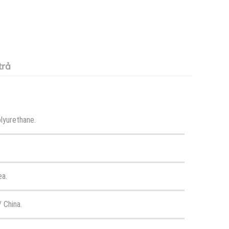
trả
lyurethane.
a.
/ China.