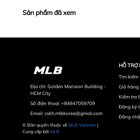
Sản phẩm đã xem
HỖ TRỢ
Tìm kiếm
Địa chỉ:
Golden Mansion Building -
Giỏ hàng
HCM City
Kiểm tra 
Số điện thoại:
+84947059709
Đăng ký t
Email:
cskh.mlbkorea@gmail.com
Đăng nhậ
© Bản quyền thuộc về
MLB Vietnam
|
Cung cấp bởi
MLB