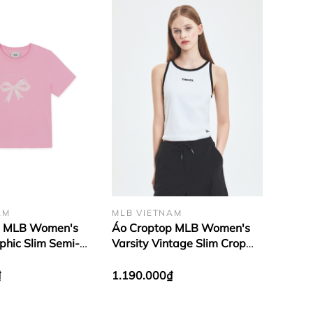
AM
MLB VIETNAM
p MLB Women's
Áo Croptop MLB Women's
phic Slim Semi-
Varsity Vintage Slim Crop
Sleeve T-Shirt
Nashi T-Shirt New York
Guardians Pink
Yankees White
₫
1.190.000₫