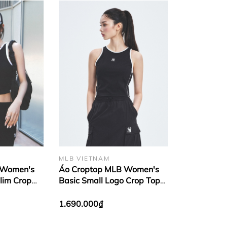
MLB VIETNAM
 Women's
Áo Croptop MLB Women's
Slim Crop
Basic Small Logo Crop Top
w York
New York Yankees Black
1.690.000₫