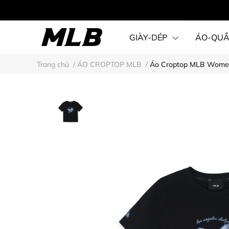
GIÀY-DÉP
ÁO-QU
Trang chủ
/
ÁO CROPTOP MLB
/
Áo Croptop MLB Women's
STEAL KARINA STYLE