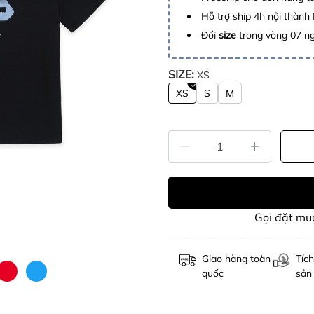
Hỗ trợ ship 4h nội thành
Đổi
size
trong vòng 07 n
SIZE:
XS
XS
S
M
Gọi đặt m
Giao hàng toàn
Tích
quốc
sản