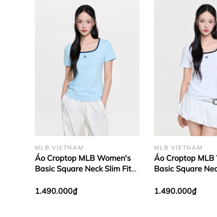
MLB VIETNAM
MLB VIETNAM
Áo Croptop MLB Women's
Áo Croptop MLB
Basic Square Neck Slim Fit
Basic Square Nec
Short Sleeve T-shirt LA
Short Sleeve T-S
Dodgers Blue
York Yankees Wh
1.490.000₫
1.490.000₫