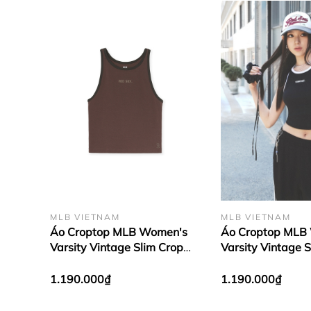
MLB VIETNAM
MLB VIETNAM
Áo Croptop MLB Women's
Áo Croptop MLB
Varsity Vintage Slim Crop
Varsity Vintage 
Nashi T-Shirt Boston Red
Nashi T-Shirt Ne
Sox Brown
Yankees Black
1.190.000₫
1.190.000₫