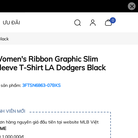
×
0
ƯU ĐÃI
lack
omen's Ribbon Graphic Slim
leeve T-Shirt LA Dodgers Black
 sản phẩm:
3FTSN6863-07BKS
H VIÊN MỚI
n hàng nguyên giá đầu tiên tại website MLB Việt
ME
ừ 1.000.000đ