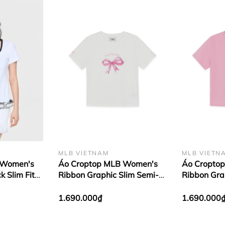
MLB VIETNAM
MLB VIETN
 Women's
Áo Croptop MLB Women's
Áo Cropto
k Slim Fit
Ribbon Graphic Slim Semi-
Ribbon Gra
hirt New
Crop Short Sleeve T-Shirt
Crop Short 
ite
New York Yankees White
Cleveland 
1.690.000₫
1.690.000