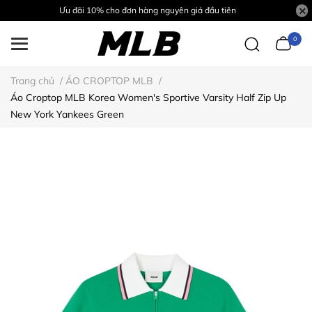
Ưu đãi 10% cho đơn hàng nguyên giá đầu tiên
0
Trang chủ
/
ÁO CROPTOP MLB
/
Áo Croptop MLB Korea Women's Sportive Varsity Half Zip Up
New York Yankees Green