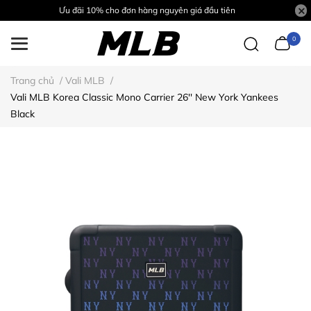
Ưu đãi 10% cho đơn hàng nguyên giá đầu tiên
0
Trang chủ
/
Vali MLB
/
Vali MLB Korea Classic Mono Carrier 26'' New York Yankees
Black