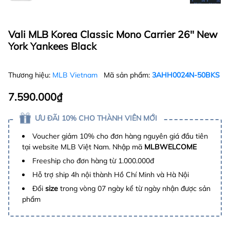
Vali MLB Korea Classic Mono Carrier 26'' New
York Yankees Black
Thương hiệu:
MLB Vietnam
Mã sản phẩm:
3AHH0024N-50BKS
7.590.000₫
ƯU ĐÃI 10% CHO THÀNH VIÊN MỚI
Voucher giảm 10% cho đơn hàng nguyên giá đầu tiên
tại website MLB Việt Nam. Nhập mã
MLBWELCOME
Freeship cho đơn hàng từ 1.000.000đ
Hỗ trợ ship 4h nội thành Hồ Chí Minh và Hà Nội
Đổi
size
trong vòng 07 ngày kể từ ngày nhận được sản
phẩm