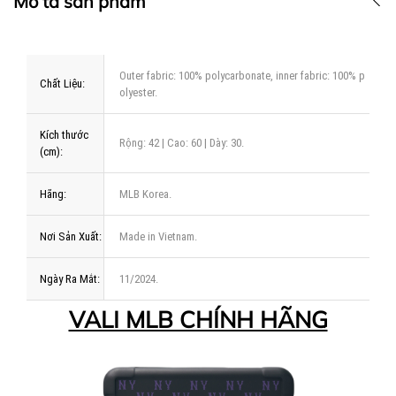
Mô tả sản phẩm
Outer fabric: 100% polycarbonate, inner fabric: 100% p
Chất Liệu:
olyester.
Kích thước
Rộng: 42 | Cao: 60 | Dày: 30.
(cm):
Hãng:
MLB Korea.
Nơi Sản Xuất:
Made in Vietnam.
Ngày Ra Mắt:
11/2024.
VALI MLB CHÍNH HÃNG