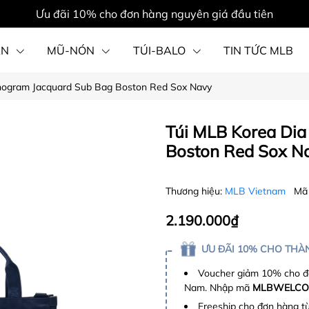
Ưu đãi 10% cho đơn hàng nguyên giá đầu tiên
ẦN
MŨ-NÓN
TÚI-BALO
TIN TỨC MLB
nogram Jacquard Sub Bag Boston Red Sox Navy
PHỤ KIỆN
Túi MLB Korea Di
Boston Red Sox N
Thương hiệu:
MLB Vietnam
Mã
2.190.000₫
ƯU ĐÃI 10% CHO THÀN
Voucher giảm 10% cho đơ
Nam. Nhập mã
MLBWELCO
Freeship cho đơn hàng t