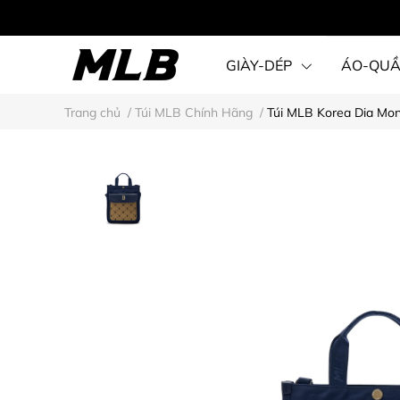
GIÀY-DÉP
ÁO-QU
Trang chủ
/
Túi MLB Chính Hãng
/
Túi MLB Korea Dia Mo
STEAL KARINA STYLE