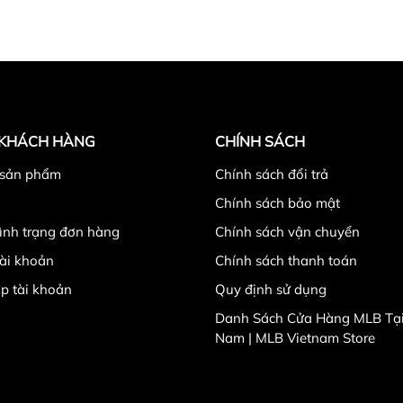
 KHÁCH HÀNG
CHÍNH SÁCH
 sản phẩm
Chính sách đổi trả
Chính sách bảo mật
tình trạng đơn hàng
Chính sách vận chuyển
ài khoản
Chính sách thanh toán
p tài khoản
Quy định sử dụng
Danh Sách Cửa Hàng MLB Tại
n Quý
Nam | MLB Vietnam Store
h gam màu xanh navy bí ẩn và đầy sức hút. Trong thời trang
của phối màu xanh dương, tạo nên sự tinh tế cho tổng thể c