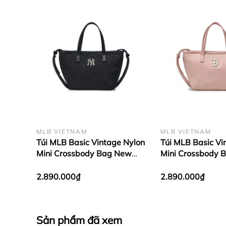
MLB VIETNAM
MLB VIETNAM
Túi MLB Basic Vintage Nylon
Túi MLB Basic Vi
Mini Crossbody Bag New
Mini Crossbody 
York Yankees Black
Red Sox Pink
2.890.000₫
2.890.000₫
Sản phẩm đã xem