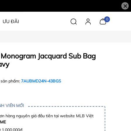
×
0
ƯU ĐÃI
a Monogram Jacquard Sub Bag
avy
 sản phẩm:
7AUBMD24N-43BGS
H VIÊN MỚI
n hàng nguyên giá đầu tiên tại website MLB Việt
ME
ừ 1.000.000đ