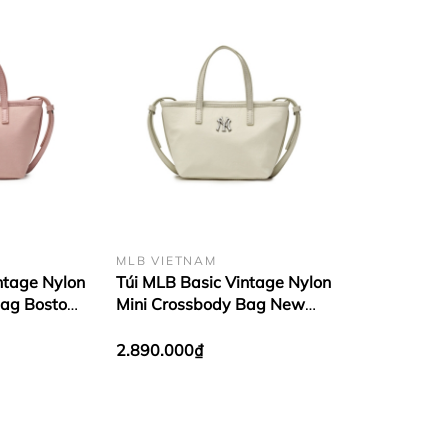
MLB VIETNAM
ntage Nylon
Túi MLB Basic Vintage Nylon
Bag Boston
Mini Crossbody Bag New
York Yankees Ivory
2.890.000₫