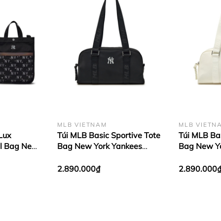
g luôn có thể đem theo bên mình, vừa có thể đựng đồ, vừa c
c biệt với những người xung quanh thì hãy cùng nhau khá
hỉ mới được
MLB Korea
tung ra thị trường trong khoảng thời
 cập bến tại
MLB Việt Nam
, cùng xem thử mẫu túi này có gì đ
MLB VIETNAM
MLB VIETN
Lux
Túi MLB Basic Sportive Tote
Túi MLB Bas
l Bag New
Bag New York Yankees
Bag New Yo
ck
Black
Cream
2.890.000₫
2.890.000