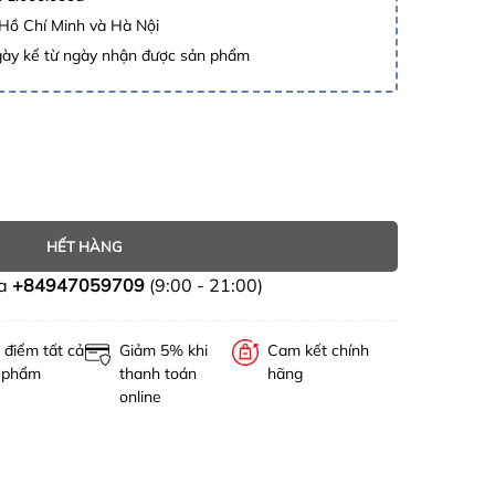
 Hồ Chí Minh và Hà Nội
gày kể từ ngày nhận được sản phẩm
HẾT HÀNG
ua
+84947059709
(9:00 - 21:00)
 điểm tất cả
Giảm 5% khi
Cam kết chính
 phẩm
thanh toán
hãng
online