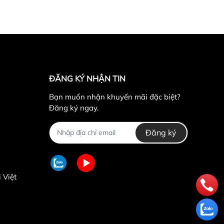
ĐĂNG KÝ NHẬN TIN
Bạn muốn nhận khuyến mãi đặc biệt?
Đăng ký ngay.
Đăng ký
 Việt
, đây là gam màu thanh lịch nhất, có trong mình
hiếc túi. Đồng thời,
MLB
còn phối thêm một chút