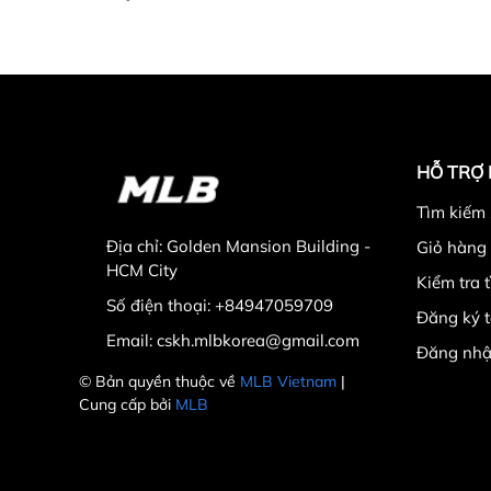
HỖ TRỢ
Tìm kiếm
Địa chỉ:
Golden Mansion Building -
Giỏ hàng
HCM City
Kiểm tra 
Số điện thoại:
+84947059709
Đăng ký t
Email:
cskh.mlbkorea@gmail.com
Đăng nhậ
© Bản quyền thuộc về
MLB Vietnam
|
Gam Màu Navy - Biểu Tượng Của Sự Quyề
Cung cấp bởi
MLB
Xét về mặt tổng thể, mẫu túi này mang trên mìn
sự sang trọng của gam màu đen và tính hoàng da 