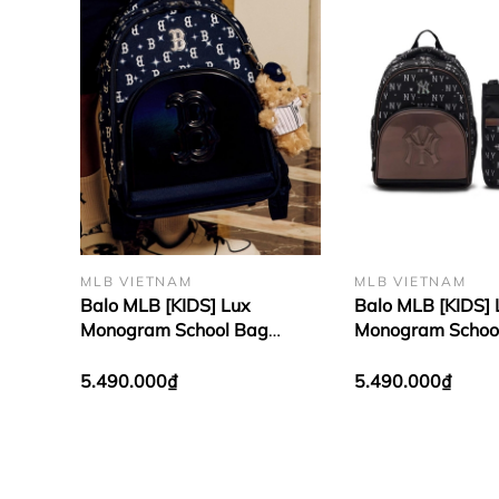
Nếu bạn đang tìm kiếm một món phụ kiện nhẹ nhàn
của riêng bạn, và đặc biệt là hoàn toàn khá
Jacquard Sub Bag Boston Red Sox Navy
. Vừa c
đang được rất nhiều bạn trẻ chú ý. Sản phẩm đã
MLB VIETNAM
MLB VIETNAM
Balo MLB [KIDS] Lux
Balo MLB [KIDS] 
Monogram School Bag
Monogram Schoo
Boston Red Sox Navy
York Yankees Bla
5.490.000₫
5.490.000₫