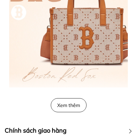
Sự Duyên Dáng Ẩn Mình Trong Vẻ Đẹp Của
Xem thêm
Túi Thời Trang MLB
Đôi khi thời trang không nhất thiết phải luôn trẻ
trung, hiện đại, hay là chạy theo xu hướng, việc kết
Chính sách giao hàng
hợp giữa những đường nét mới mẻ, pha lẫn chút gì