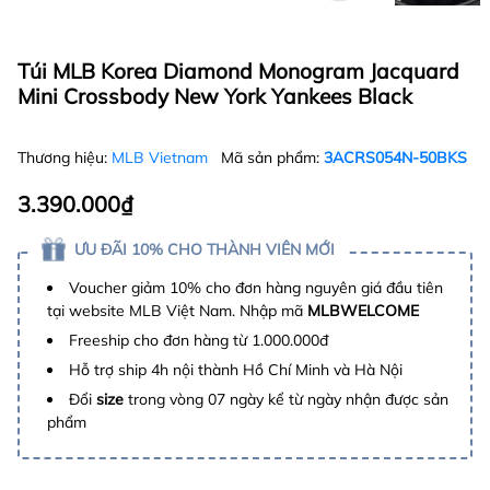
Túi MLB Korea Diamond Monogram Jacquard
Mini Crossbody New York Yankees Black
Thương hiệu:
MLB Vietnam
Mã sản phẩm:
3ACRS054N-50BKS
3.390.000₫
ƯU ĐÃI 10% CHO THÀNH VIÊN MỚI
Voucher giảm 10% cho đơn hàng nguyên giá đầu tiên
tại website MLB Việt Nam. Nhập mã
MLBWELCOME
Freeship cho đơn hàng từ 1.000.000đ
Hỗ trợ ship 4h nội thành Hồ Chí Minh và Hà Nội
Đổi
size
trong vòng 07 ngày kể từ ngày nhận được sản
phẩm