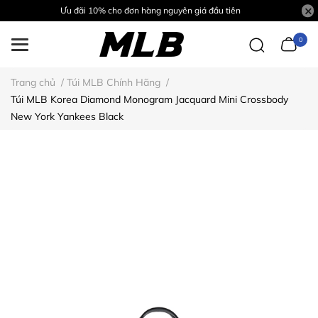
Ưu đãi 10% cho đơn hàng nguyên giá đầu tiên
0
Trang chủ
/
Túi MLB Chính Hãng
/
Túi MLB Korea Diamond Monogram Jacquard Mini Crossbody
New York Yankees Black