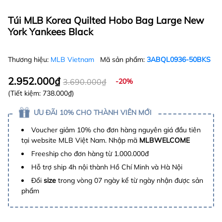
Túi MLB Korea Quilted Hobo Bag Large New
York Yankees Black
Thương hiệu:
MLB Vietnam
Mã sản phẩm:
3ABQL0936-50BKS
2.952.000₫
3.690.000₫
-20%
(Tiết kiệm:
738.000₫
)
ƯU ĐÃI 10% CHO THÀNH VIÊN MỚI
Voucher giảm 10% cho đơn hàng nguyên giá đầu tiên
tại website MLB Việt Nam. Nhập mã
MLBWELCOME
Freeship cho đơn hàng từ 1.000.000đ
Hỗ trợ ship 4h nội thành Hồ Chí Minh và Hà Nội
Đổi
size
trong vòng 07 ngày kể từ ngày nhận được sản
phẩm