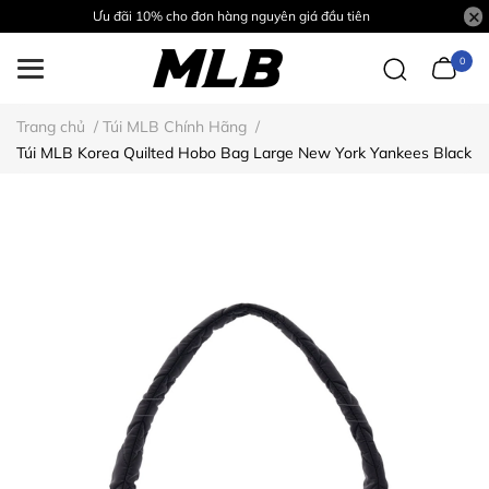
Ưu đãi 10% cho đơn hàng nguyên giá đầu tiên
0
Trang chủ
/
Túi MLB Chính Hãng
/
Túi MLB Korea Quilted Hobo Bag Large New York Yankees Black