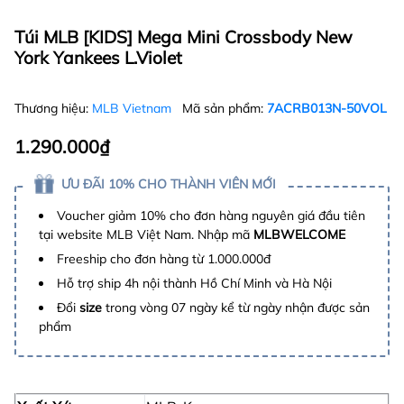
Túi MLB [KIDS] Mega Mini Crossbody New
York Yankees L.Violet
Thương hiệu:
MLB Vietnam
Mã sản phẩm:
7ACRB013N-50VOL
1.290.000₫
ƯU ĐÃI 10% CHO THÀNH VIÊN MỚI
Voucher giảm 10% cho đơn hàng nguyên giá đầu tiên
tại website MLB Việt Nam. Nhập mã
MLBWELCOME
Freeship cho đơn hàng từ 1.000.000đ
Hỗ trợ ship 4h nội thành Hồ Chí Minh và Hà Nội
Đổi
size
trong vòng 07 ngày kể từ ngày nhận được sản
phẩm