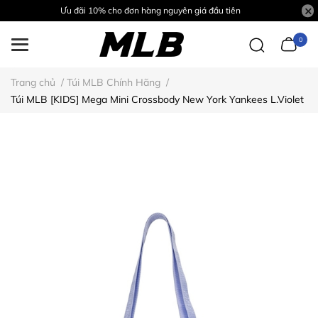
Ưu đãi 10% cho đơn hàng nguyên giá đầu tiên
0
Trang chủ
/
Túi MLB Chính Hãng
/
Túi MLB [KIDS] Mega Mini Crossbody New York Yankees L.Violet