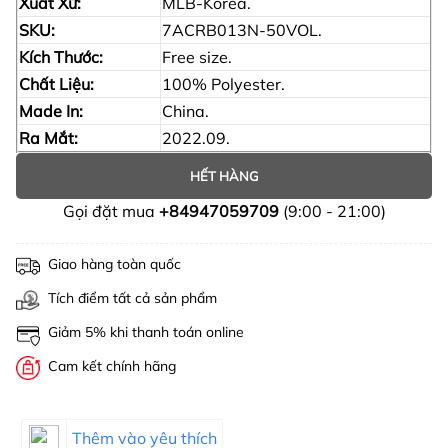
Xuất Xứ:
MLB-Korea.
SKU:
7ACRB013N-50VOL.
Kích Thước:
Free size.
Chất Liệu:
100% Polyester.
Made In:
China.
Ra Mắt:
2022.09.
HẾT HÀNG
Gọi đặt mua
+84947059709
(9:00 - 21:00)
Giao hàng toàn quốc
Tích điểm tất cả sản phẩm
Giảm 5% khi thanh toán online
Cam kết chính hãng
Thêm vào yêu thích