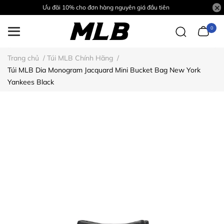
Ưu đãi 10% cho đơn hàng nguyên giá đầu tiên
0
Trang chủ
/
Túi MLB Chính Hãng
/
Túi MLB Dia Monogram Jacquard Mini Bucket Bag New York
Yankees Black