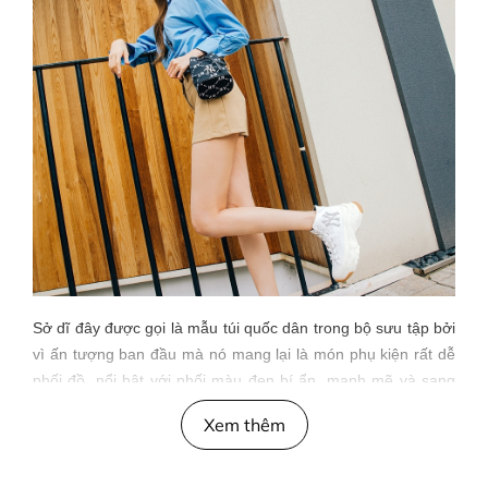
Sở dĩ đây được gọi là mẫu túi quốc dân trong bộ sưu tập bởi
vì ấn tượng ban đầu mà nó mang lại là món phụ kiện rất dễ
phối đồ, nổi bật với phối màu đen bí ẩn, mạnh mẽ và sang
trọng, là một trong những gam màu cơ bản mà có thể dễ
Xem thêm
dàng phù hợp với nhiều kiểu outfit khác nhau. Điểm thu hút
chính trên nền đen tinh tế là những chữ cái
NY
được sắp xếp
theo hình kim cương đẹp mắt và đầy chủ đích, giúp cho