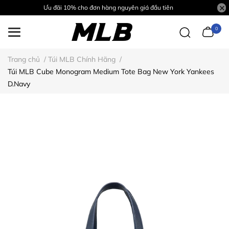
Ưu đãi 10% cho đơn hàng nguyên giá đầu tiên
0
Trang chủ
/
Túi MLB Chính Hãng
/
Túi MLB Cube Monogram Medium Tote Bag New York Yankees
D.Navy