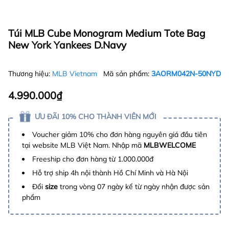
Túi MLB Cube Monogram Medium Tote Bag
New York Yankees D.Navy
Thương hiệu:
MLB Vietnam
Mã sản phẩm:
3AORM042N-50NYD
4.990.000₫
ƯU ĐÃI 10% CHO THÀNH VIÊN MỚI
Voucher giảm 10% cho đơn hàng nguyên giá đầu tiên
tại website MLB Việt Nam. Nhập mã
MLBWELCOME
Freeship cho đơn hàng từ 1.000.000đ
Hỗ trợ ship 4h nội thành Hồ Chí Minh và Hà Nội
Đổi
size
trong vòng 07 ngày kể từ ngày nhận được sản
phẩm