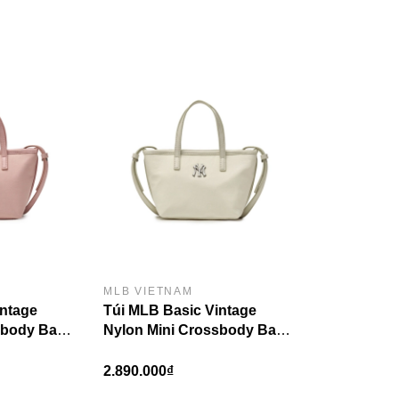
MLB VIETNAM
intage
Túi MLB Basic Vintage
sbody Bag
Nylon Mini Crossbody Bag
Pink
New York Yankees Ivory
2.890.000₫