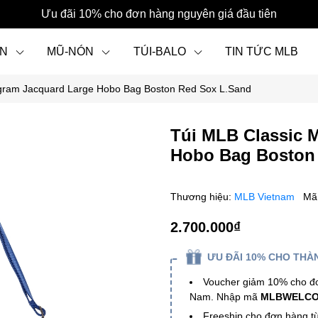
Ưu đãi 10% cho đơn hàng nguyên giá đầu tiên
ẦN
MŨ-NÓN
TÚI-BALO
TIN TỨC MLB
gram Jacquard Large Hobo Bag Boston Red Sox L.Sand
PHỤ KIỆN
Túi MLB Classic 
Hobo Bag Boston
Thương hiệu:
MLB Vietnam
Mã
2.700.000₫
ƯU ĐÃI 10% CHO THÀN
Voucher giảm 10% cho đơn
Nam. Nhập mã
MLBWELC
Freeship cho đơn hàng t