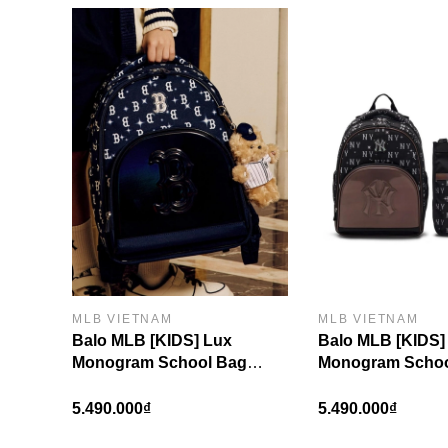
Túi MLB Classic Monogram Jacquard Large H
Là kết tinh giữa sự thanh lịch, tinh tế và tính t
trang của bạn, mà sẽ còn là người bạn tuyệt vời 
màu ấm áp từ gam màu cát vàng tạo nên một sự kết 
sẽ là món phụ kiện hấp dẫn nhất dành cho các bạ
MLB VIETNAM
MLB VIETNAM
Balo MLB [KIDS] Lux
Balo MLB [KIDS]
Monogram School Bag
Monogram Schoo
Boston Red Sox Navy
York Yankees Bl
5.490.000₫
5.490.000₫