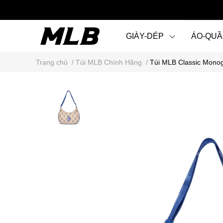
GIÀY-DÉP
ÁO-QU
Trang chủ
/
Túi MLB Chính Hãng
/
Túi MLB Classic Mono
STEAL KARINA STYLE