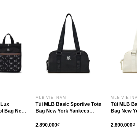
obo Bag Boston Red Sox L.Sand
- chiếc túi hoàn hảo cho nhữ
iện lợi cho nhu cầu cơ bản hàng ngày, sản phẩm này không chỉ 
giúp bạn thể hiện vẻ đẹp cá tính và sự năng động đậm chất th
hợp tuyệt vời, khiến chiếc túi này trở thành điểm nhấn nổi bậ
n nữ dễ thương.
MLB VIETNAM
MLB VIETN
 Lux
Túi MLB Basic Sportive Tote
Túi MLB Ba
l Bag New
Bag New York Yankees
Bag New Y
ack
Black
Cream
2.890.000₫
2.890.000₫