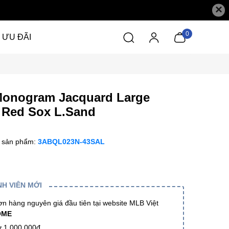
×
0
ƯU ĐÃI
Monogram Jacquard Large
 Red Sox L.Sand
 sản phẩm:
3ABQL023N-43SAL
H VIÊN MỚI
 hàng nguyên giá đầu tiên tại website MLB Việt
OME
ừ 1.000.000đ