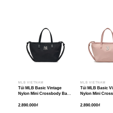
MLB VIETNAM
MLB VIETNAM
Túi MLB Basic Vintage
Túi MLB Basic V
Nylon Mini Crossbody Bag
Nylon Mini Cros
New York Yankees Black
Boston Red Sox 
2.890.000₫
2.890.000₫