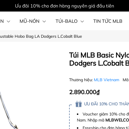
Ưu đãi 10% cho đơn hàng nguyên giá đầu tiên
ẦN
MŨ-NÓN
TÚI-BALO
TIN TỨC MLB
justable Hobo Bag LA Dodgers L.Cobalt Blue
PHỤ KIỆN
Túi MLB Basic Nyl
Dodgers L.Cobalt 
Thương hiệu:
MLB Vietnam
Mã
2.890.000₫
ƯU ĐÃI 10% CHO THÀN
Voucher giảm 10% cho đơ
Nam. Nhập mã
MLBWELCO
Freeship cho đơn hàng t