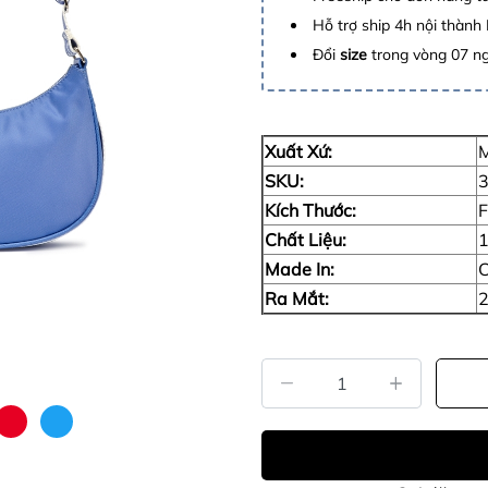
Hỗ trợ ship 4h nội thành
Đổi
size
trong vòng 07 n
Xuất Xứ:
M
SKU:
Kích Thước:
F
Chất Liệu:
1
Made In:
C
Ra Mắt:
2