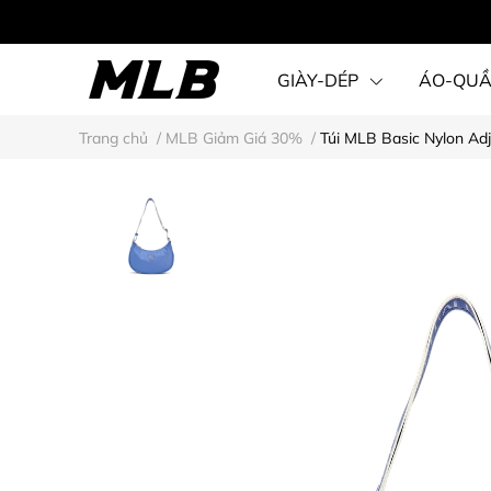
GIÀY-DÉP
ÁO-QU
Trang chủ
/
MLB Giảm Giá 30%
/
Túi MLB Basic Nylon Ad
STEAL KARINA STYLE