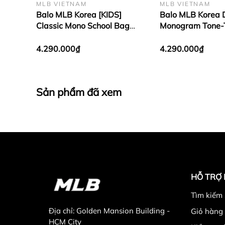
MLB VIETNAM
MLB VIETNAM
Balo MLB Korea [KIDS]
Balo MLB Korea
Classic Mono School Bag
Monogram Tone-
New York Yankees Pink
Jacquard New Yo
D.Navy
4.290.000₫
4.290.000₫
Sản phẩm đã xem
HỖ TRỢ
Tìm kiếm
Địa chỉ:
Golden Mansion Building -
Giỏ hàng
HCM City