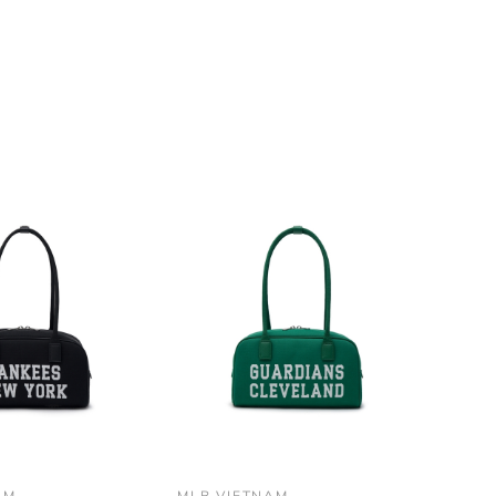
AM
MLB VIETNAM