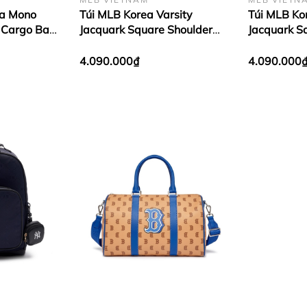
ia Mono
Túi MLB Korea Varsity
Túi MLB Ko
 Cargo Bag
Jacquark Square Shoulder
Jacquark S
s Indigo
Bag LA Dodgers Cream
Bag New Yo
Black
4.090.000₫
4.090.000