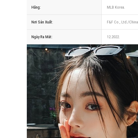
Hãng:
MLB Korea.
Nơi Sản Xuất:
F&F Co., Ltd./China
Ngày Ra Mắt:
12.2022.