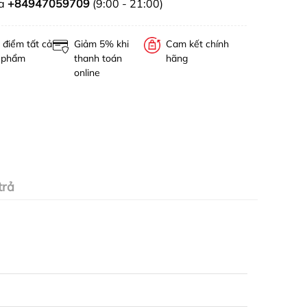
ua
+84947059709
(9:00 - 21:00)
 điểm tất cả
Giảm 5% khi
Cam kết chính
 phẩm
thanh toán
hãng
online
trả