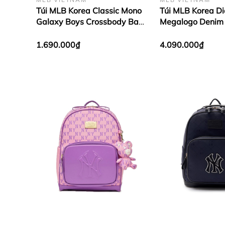
Túi MLB Korea Classic Mono
Túi MLB Korea D
Galaxy Boys Crossbody Bag
Megalogo Denim
New York Yankees Black
New York Yankee
1.690.000₫
4.090.000₫