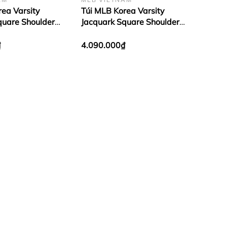
rea Varsity
Túi MLB Korea Varsity
quare Shoulder
Jacquark Square Shoulder
rk Yankees
Bag Cleveland Guardians
Green
₫
4.090.000₫