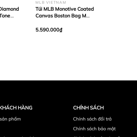
MLB VIETNAM
 Diamond
Túi MLB Monotive Coated
Tone
Canvas Boston Bag M
rk Yankees
Boston Red Sox Sand
5.590.000₫
 KHÁCH HÀNG
CHÍNH SÁCH
 sản phẩm
Chính sách đổi trả
Chính sách bảo mật