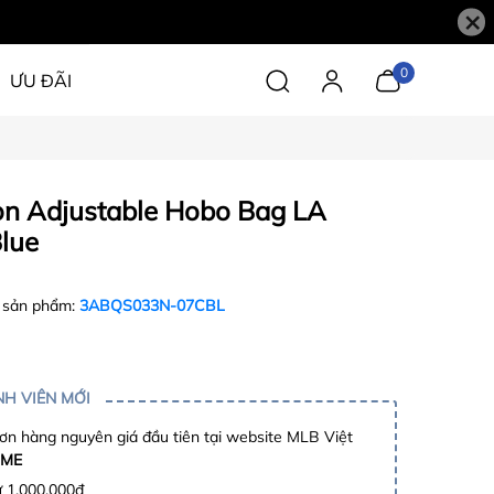
×
0
ƯU ĐÃI
on Adjustable Hobo Bag LA
Blue
 sản phẩm:
3ABQS033N-07CBL
H VIÊN MỚI
n hàng nguyên giá đầu tiên tại website MLB Việt
ME
ừ 1.000.000đ