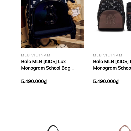
MLB VIETNAM
MLB VIETNAM
Balo MLB [KIDS] Lux
Balo MLB [KIDS] 
Monogram School Bag
Monogram Schoo
Boston Red Sox Navy
York Yankees Bla
5.490.000₫
5.490.000₫