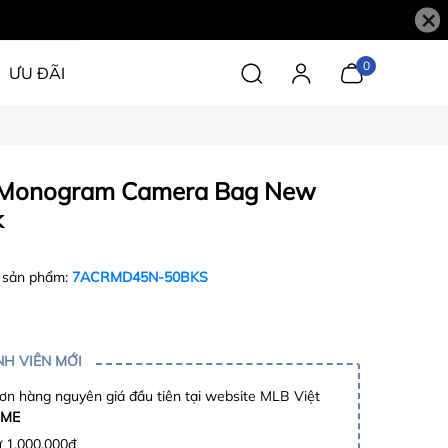
×
0
ƯU ĐÃI
 Monogram Camera Bag New
k
 sản phẩm:
7ACRMD45N-50BKS
H VIÊN MỚI
n hàng nguyên giá đầu tiên tại website MLB Việt
ME
ừ 1.000.000đ