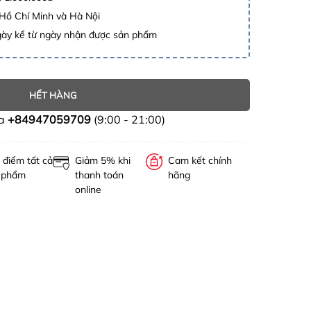
 Hồ Chí Minh và Hà Nội
gày kể từ ngày nhận được sản phẩm
HẾT HÀNG
ua
+84947059709
(9:00 - 21:00)
 điểm tất cả
Giảm 5% khi
Cam kết chính
 phẩm
thanh toán
hãng
online