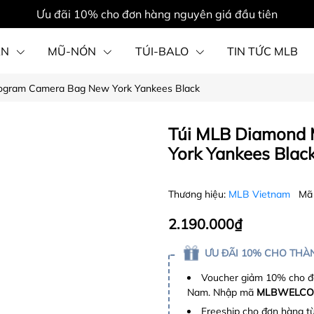
Ưu đãi 10% cho đơn hàng nguyên giá đầu tiên
ẦN
MŨ-NÓN
TÚI-BALO
TIN TỨC MLB
ogram Camera Bag New York Yankees Black
PHỤ KIỆN
Túi MLB Diamond
York Yankees Blac
Thương hiệu:
MLB Vietnam
Mã
2.190.000₫
ƯU ĐÃI 10% CHO THÀN
Voucher giảm 10% cho đơ
Nam. Nhập mã
MLBWELCO
Freeship cho đơn hàng t