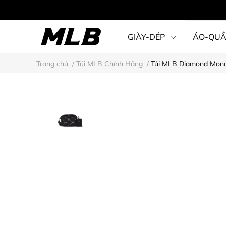
GIÀY-DÉP
ÁO-QU
Trang chủ
/
Túi MLB Chính Hãng
/
Túi MLB Diamond Mon
STEAL KARINA STYLE