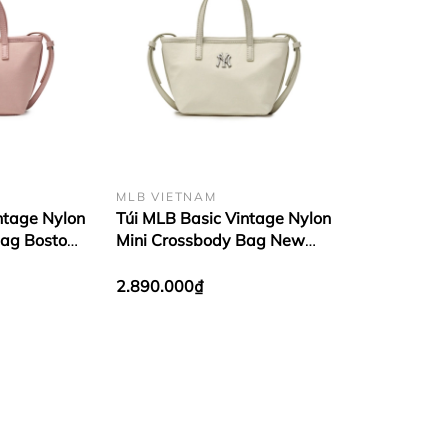
MLB VIETNAM
ntage Nylon
Túi MLB Basic Vintage Nylon
Bag Boston
Mini Crossbody Bag New
York Yankees Ivory
2.890.000₫