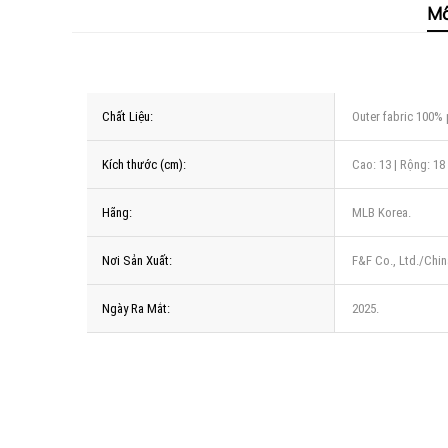
Mô
Chất Liệu:
Outer fabric 100% 
Kích thước (cm):
Cao: 13 | Rộng: 18 
Hãng:
MLB Korea.
Nơi Sản Xuất:
F&F Co., Ltd./Chin
Ngày Ra Mắt:
2025.