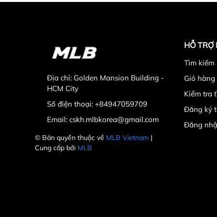
HỖ TRỢ
Tìm kiếm
Địa chỉ:
Golden Mansion Building -
Giỏ hàng
HCM City
Kiểm tra 
Số điện thoại:
+84947059709
Đăng ký t
Email:
cskh.mlbkorea@gmail.com
Đăng nhậ
© Bản quyền thuộc về
MLB Vietnam
|
Cung cấp bởi
MLB