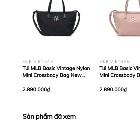
MLB VIETNAM
MLB VIETNAM
Túi MLB Basic Vintage Nylon
Túi MLB Basic Vi
Mini Crossbody Bag New
Mini Crossbody 
York Yankees Black
Red Sox Pink
2.890.000₫
2.890.000₫
Sản phẩm đã xem