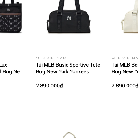
MLB VIETNAM
MLB VIETN
Lux
Túi MLB Basic Sportive Tote
Túi MLB Bas
l Bag New
Bag New York Yankees
Bag New Yo
ck
Black
Cream
2.890.000₫
2.890.000