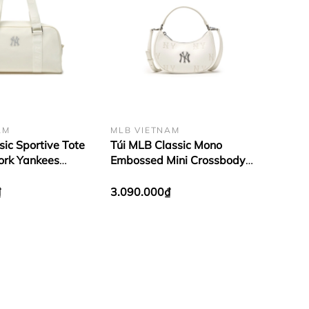
AM
MLB VIETNAM
ic Sportive Tote
Túi MLB Classic Mono
rk Yankees
Embossed Mini Crossbody
Bag New York Yankees
Cream
₫
3.090.000₫