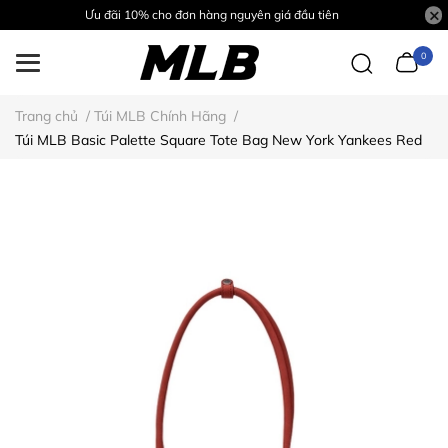
Ưu đãi 10% cho đơn hàng nguyên giá đầu tiên
0
Trang chủ
/
Túi MLB Chính Hãng
/
Túi MLB Basic Palette Square Tote Bag New York Yankees Red