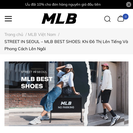
Ưu đãi 10% cho đơn hàng nguyên giá đầu tiên
0
Trang chủ
/
MLB Việt Nam
/
STREET IN SEOUL – MLB BEST SHOES: Khi Đô Thị Lên Tiếng Và
Phong Cách Lên Ngôi