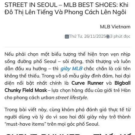
STREET IN SEOUL – MLB BEST SHOES: Khi
Đô Thị Lên Tiếng Và Phong Cách Lên Ngôi
MLB Vietnam
Thứ Tư, 26/11/2025
3 phút đọc
Nếu phải chọn một biểu tượng thể hiện trọn vẹn nhịp
sống đường phố Seoul – sôi động, thời thượng và luôn
dẫn đầu xu hướng – thì
giày MLB
chắc chắn là cái tên
không thể thiếu. Trong vô số mẫu giày đình đám, hai đại
diện nổi bật nhất chính là
Curve Runner
và
Bigball
Chunky Field Mask
– lựa chọn hàng đầu của giới trẻ Hàn
cho phong cách
urban street lifestyle
.
Trong bài viết này, cùng khám phá đánh giá thực tế từ
người dùng và lý do vì sao hai đôi giày này trở thành
“must-have items” trên mọi góc phố Seoul.