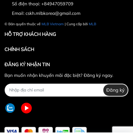
Số điện thoại:
+84947059709
Email:
cskh.mlbkorea@gmail.com
© Bản quyền thuộc về
MLB Vietnam
| Cung cấp bởi
MLB
HỖ TRỢ KHÁCH HÀNG
CHÍNH SÁCH
ĐĂNG KÝ NHẬN TIN
Bạn muốn nhận khuyến mãi đặc biệt? Đăng ký ngay.
Đăng ký