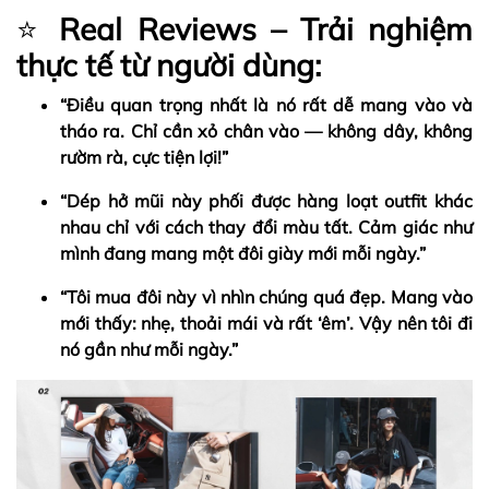
⭐
Real Reviews – Trải nghiệm
thực tế từ người dùng:
“Điều quan trọng nhất là nó rất dễ mang vào và
tháo ra. Chỉ cần xỏ chân vào — không dây, không
rườm rà, cực tiện lợi!”
“Dép hở mũi này phối được hàng loạt outfit khác
nhau chỉ với cách thay đổi màu tất. Cảm giác như
mình đang mang một đôi giày mới mỗi ngày.”
“Tôi mua đôi này vì nhìn chúng quá đẹp. Mang vào
mới thấy: nhẹ, thoải mái và rất ‘êm’. Vậy nên tôi đi
nó gần như mỗi ngày.”