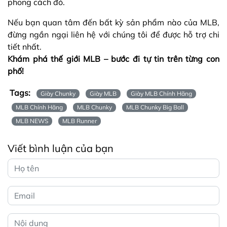
phong cách đó.
Nếu bạn quan tâm đến bất kỳ sản phẩm nào của MLB,
đừng ngần ngại liên hệ với chúng tôi để được hỗ trợ chi
tiết nhất.
Khám phá thế giới MLB – bước đi tự tin trên từng con
phố!
Tags:
Giày Chunky
Giày MLB
Giày MLB Chính Hãng
MLB Chính Hãng
MLB Chunky
MLB Chunky Big Ball
MLB NEWS
MLB Runner
Viết bình luận của bạn