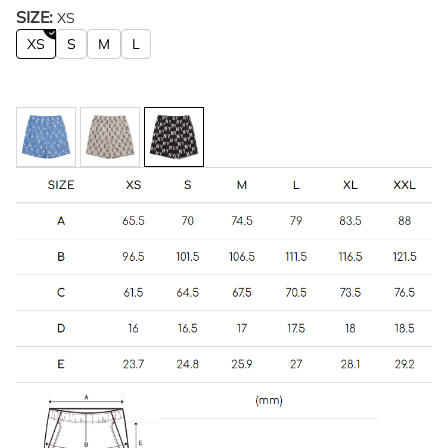
SIZE:
XS
XS
S
M
L