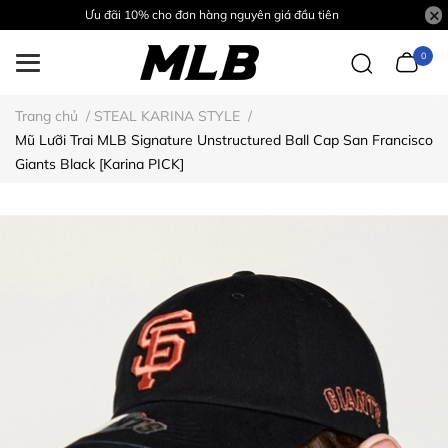
Ưu đãi 10% cho đơn hàng nguyên giá đầu tiên
0
Trang chủ
/
STEAL KARINA STYLE
/
Mũ Lưỡi Trai MLB Signature Unstructured Ball Cap San Francisco
Giants Black [Karina PICK]