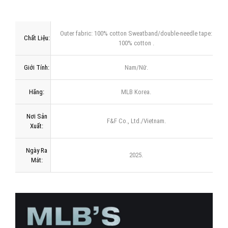
Outer fabric: 100% cotton Sweatband/double-needle tape:
Chất Liệu:
100% cotton .
Giới Tính:
Nam/Nữ.
Hãng:
MLB Korea.
Nơi Sản
F&F Co., Ltd./Vietnam.
Xuất:
Ngày Ra
2025.
Mắt: