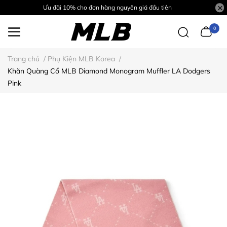
Ưu đãi 10% cho đơn hàng nguyên giá đầu tiên
0
Trang chủ
/
Phụ Kiện MLB Korea
/
Khăn Quàng Cổ MLB Diamond Monogram Muffler LA Dodgers
Pink