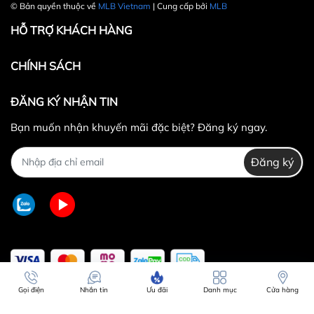
© Bản quyền thuộc về
MLB Vietnam
| Cung cấp bởi
MLB
HỖ TRỢ KHÁCH HÀNG
CHÍNH SÁCH
ĐĂNG KÝ NHẬN TIN
Bạn muốn nhận khuyến mãi đặc biệt? Đăng ký ngay.
Đăng ký
Gọi điện
Nhắn tin
Ưu đãi
Danh mục
Cửa hàng