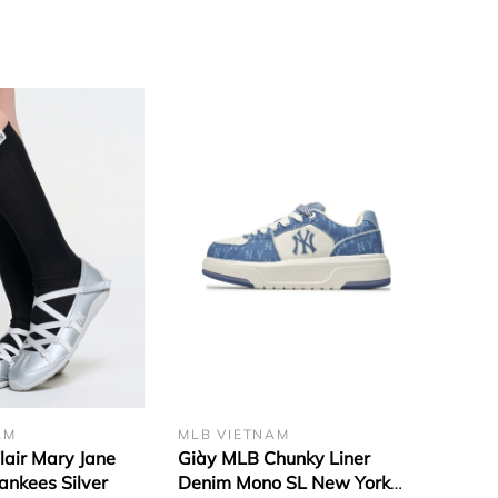
ản mới xuất hiện trong nhà MLB, mang trên mình sự đặc
n lực và đẳng cấp trong thời trang. Từng chữ cái N và Y
 được lấy cảm hứng từ bộ môn thể thao bóng chày, là tên
hunky nhưng không vì thế mà mẫu giày này giảm đi hiệu
n toàn có thể khiến bạn cao hơn trông thấy.
AM
MLB VIETNAM
lair Mary Jane
Giày MLB Chunky Liner
ankees Silver
Denim Mono SL New York