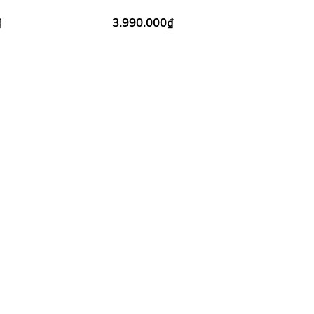
Yankees Blue
₫
3.990.000₫