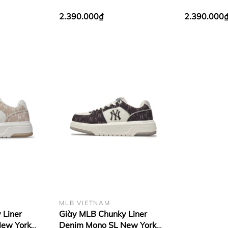
2.390.000₫
2.390.000
MLB VIETNAM
 Liner
Giày MLB Chunky Liner
New York
Denim Mono SL New York