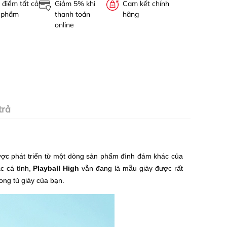
 điểm tất cả
Giảm 5% khi
Cam kết chính
 phẩm
thanh toán
hãng
online
trả
ược phát triển từ một dòng sản phẩm đình đám khác của
c cá tính,
Playball High
vẫn đang là mẫu giày được rất
rong tủ giày của bạn.