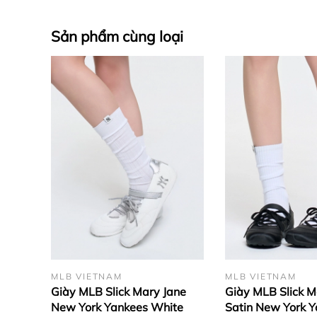
Sản phẩm cùng loại
Nổi trội trong bộ sưu tập của mình, mẫu
giày MLB
Play
trưng của phối màu trắng ngà ấm áp cùng họa tiết monog
đầy màu sắc xuất hiện trên họa tiết monogram đặc trưn
gọi của đội vô cùng tài năng
New York Yankees
. Tuy k
ứng chiều cao khác biệt mà những bạn trẻ mong muốn, th
MLB VIETNAM
MLB VIETNAM
Giày MLB Slick Mary Jane
Giày MLB Slick M
New York Yankees White
Satin New York 