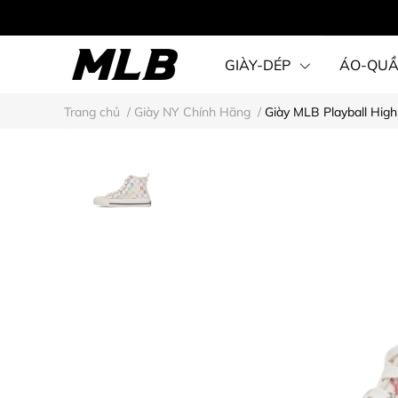
GIÀY-DÉP
ÁO-QU
Trang chủ
/
Giày NY Chính Hãng
/
Giày MLB Playball Hig
STEAL KARINA STYLE