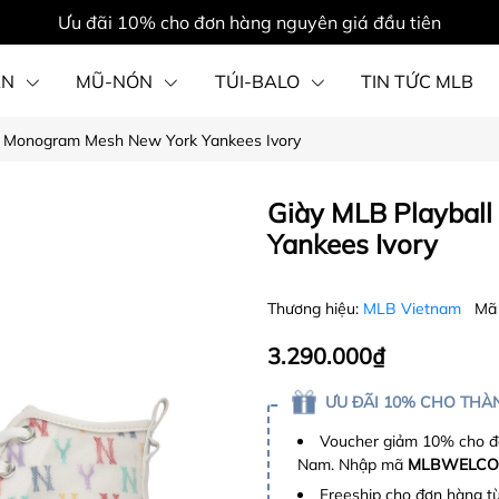
Ưu đãi 10% cho đơn hàng nguyên giá đầu tiên
ẦN
MŨ-NÓN
TÚI-BALO
TIN TỨC MLB
h Monogram Mesh New York Yankees Ivory
PHỤ KIỆN
Giày MLB Playbal
Yankees Ivory
Thương hiệu:
MLB Vietnam
Mã
3.290.000₫
ƯU ĐÃI 10% CHO THÀN
Voucher giảm 10% cho đơ
Nam. Nhập mã
MLBWELCO
Freeship cho đơn hàng t