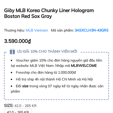
Giày MLB Korea Chunky Liner Hologram
Boston Red Sox Gray
Thương hiệu:
MLB Vietnam
Mã sản phẩm:
3ASXCLH3N-43GRS
3.590.000₫
ƯU ĐÃI 10% CHO THÀNH VIÊN MỚI
Voucher giảm 10% cho đơn hàng nguyên giá đầu tiên
tại website MLB Việt Nam. Nhập mã
MLBWELCOME
Freeship cho đơn hàng từ 1.000.000đ
Hỗ trợ ship 4h nội thành Hồ Chí Minh và Hà Nội
Đổi
size
trong vòng 07 ngày kể từ ngày nhận được sản
phẩm
SIZE:
42.0 - 265 KR
42.0 - 265 KR