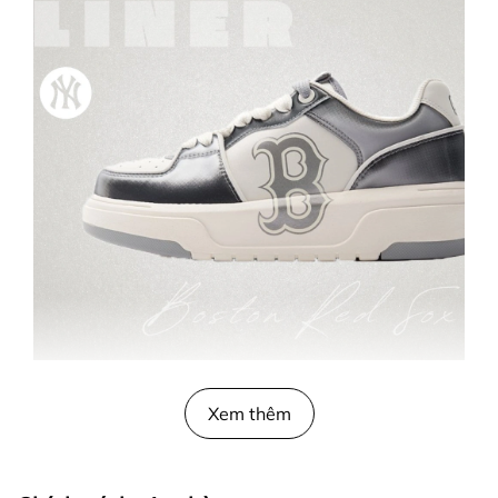
Dành cho những ai đang tìm kiếm cho mình phong
Xem thêm
cách thời trang khác lạ, mẫu
Giày MLB Korea
Chunky Liner Hologram Boston Red Sox Gray
đến từ
thương hiệu thời trang Hàn Quốc đang là ứng cử