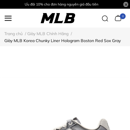
Ưu đãi 10% cho đơn hàng nguyên giá đầu tiên
0
Trang chủ
/
Giày MLB Chính Hãng
/
Giày MLB Korea Chunky Liner Hologram Boston Red Sox Gray